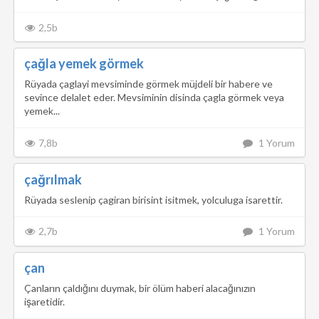
2,5b
çağla yemek görmek
Rüyada çaglayi mevsiminde görmek müjdeli bir habere ve
sevince delalet eder. Mevsiminin disinda çagla görmek veya
yemek...
7,8b
1 Yorum
çağrılmak
Rüyada seslenip çagiran birisint isitmek, yolculuga isarettir.
2,7b
1 Yorum
çan
Çanların çaldığını duymak, bir ölüm haberi alacağınızın
işaretidir.