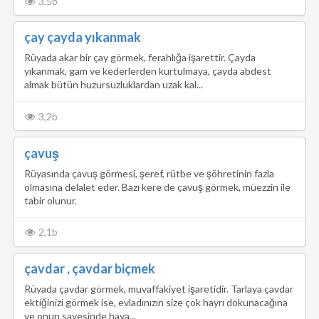
3,5b
çay çayda yıkanmak
Rüyada akar bir çay görmek, ferahlığa işarettir. Çayda
yıkanmak, gam ve kederlerden kurtulmaya, çayda abdest
almak bütün huzursuzluklardan uzak kal...
3,2b
çavuş
Rüyasında çavuş görmesi, şeref, rütbe ve şöhretinin fazla
olmasına delalet eder. Bazı kere de çavuş görmek, müezzin ile
tabir olunur.
2,1b
çavdar , çavdar biçmek
Rüyada çavdar görmek, muvaffakiyet işaretidir. Tarlaya çavdar
ektiğinizi görmek ise, evladınızın size çok hayrı dokunacağına
ve onun sayesinde haya...