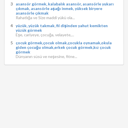
asansör görmek, kalabalık asansör, asansörle yukarı
çıkmak, asansörle aşağı inmek, yüksek biryere
asansörle çıkmak
Rahatlığa ve Size maddi yükü ola...
yüzük, yüzük takmak, fil dişinden yahut kemikten
yüzük görmek
Eşe, cariyeye, çocuğa, velayete,...
çocuk görmek,çocuk olmak,çocukla oynamak,okula
giden çocuğu olmak,erkek çocuk görmek,kız çocuk
görmek
Dünyanın süsü ve neşesine, fitne...