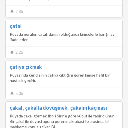
2,8b
çatal
Rüyada görülen çatal, dargın olduğunuz kimselerle barışmayı
ifade eder.
2,2b
çatıya çıkmak
Rüyasında kendisinin çatıya çıktığını gören kimse hafif bir
hastalık geçirir.
5,0b
çakal , çakalla dövüşmek , çakalın kaçması
Rüyada çakal görmek Ibn-i Sirin'e göre vücut ile tabir olunur.
Bir çakal ile dövüstügünü görenin akrabasi ile arasinda bir
mahkeme konusu çikar. Bi...