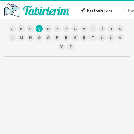
Rastgele rüya
A
B
C
Ç
D
E
F
G
H
I
İ
J
K
L
M
N
O
Ö
P
R
S
Ş
T
U
Ü
V
Y
Z