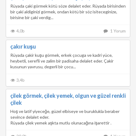
Rüyada çaki görmek kötü söze delalet eder. Rüyada birisinden
bir çaki aldiginizi görmek, ondan kötü bir söz isiteceginize,
birisine bir çaki verdig...
4,0b
1 Yorum
çakır kuşu
Rüyada çakir kuşu görmek, erkek çocuga ve kadri yüce,
heybetli, serefli ve zalim bir padisaha delalet eder. Çakir
kusunun yavrusu, degerli bir çocu...
3,4b
çilek görmek, çilek yemek, olgun ve güzel renkli
çilek
Hoş ve latif yiyeceğe, güzel elbiseye ve buruklukla beraber
sevince delalet eder.
Rüyada çilek yemek aşkta mutlu olunacağına işarettir .