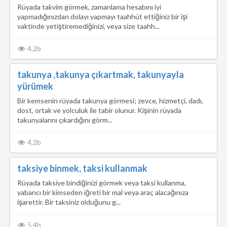
Rüyada takvim görmek, zamanlama hesabını iyi
yapmadığınızdan dolayı yapmayı taahhüt ettiğiniz bir işi
vaktinde yetiştiremediğinizi, veya size taahh...
4,2b
takunya ,takunya çıkartmak, takunyayla
yürümek
Bir kemsenin rüyada takunya görmesi; zevce, hizmetçi, dadı,
dost, ortak ve yolculuk ile tabir olunur. Kişinin rüyada
takunyalarını çıkardığını görm...
4,2b
taksiye binmek, taksi kullanmak
Rüyada taksiye bindiğinizi görmek veya taksi kullanma,
yabancı bir kimseden iğreti bir mal veya araç alacağınıza
işarettir. Bir taksiniz olduğunu g...
5,4b