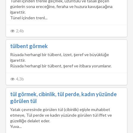
Tünel içinden trenle geçmek, üzüntülü ve tasalı geçen
günlerin sona ereceğine, feraha ve huzura kavuşacağına
işarettir.
Tünel içinden trenl...
2,4b
tülbent görmek
Rüyada herhangi bir tülbent, izzet, şeref ve büyüklüğe
işarettir.
Rüyada herhangi bir tülbent, şeref ve itibara yorumlanır.
4,3b
tül görmek, cibinlik, tül perde, kadın yüzünde
görülen tül
Yatak çevresinde görülen tül (cibinlik) eşiyle muhabbet
etmeye, Tül perde ve kadın yüzünde görülen tül iffet ve
güzelliğe delalet eder.
Yuva...