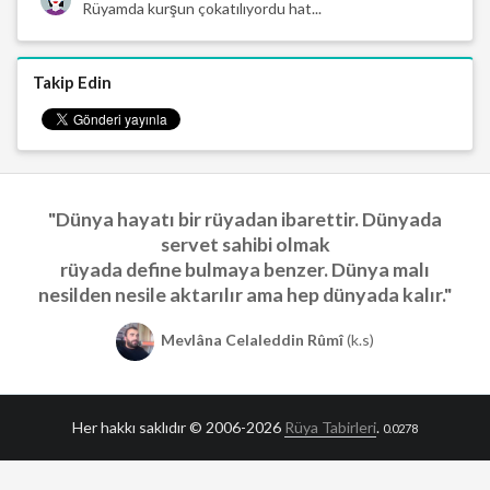
Rüyamda kurşun çokatılıyordu hat...
Takip Edin
"Dünya hayatı bir rüyadan ibarettir. Dünyada
servet sahibi olmak
rüyada define bulmaya benzer. Dünya malı
nesilden nesile aktarılır ama hep dünyada kalır."
Mevlâna Celaleddin Rûmî
(k.s)
Her hakkı saklıdır © 2006-2026
Rüya Tabirleri
.
0.0278