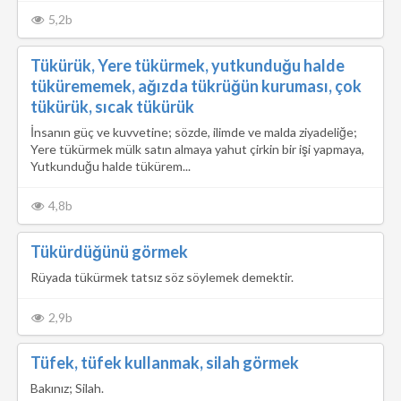
5,2b
Tükürük, Yere tükürmek, yutkunduğu halde
tükürememek, ağızda tükrüğün kuruması, çok
tükürük, sıcak tükürük
İnsanın güç ve kuvvetine; sözde, ilimde ve malda ziyadeliğe;
Yere tükürmek mülk satın almaya yahut çirkin bir işi yapmaya,
Yutkunduğu halde tükürem...
4,8b
Tükürdüğünü görmek
Rüyada tükürmek tatsız söz söylemek demektir.
2,9b
Tüfek, tüfek kullanmak, silah görmek
Bakınız; Silah.