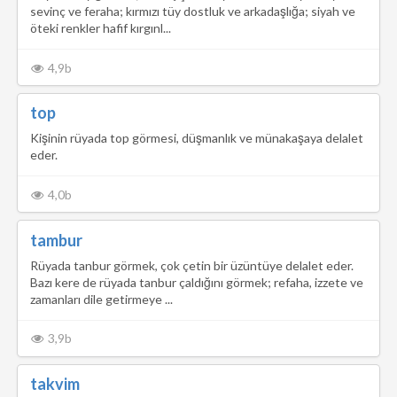
sevinç ve feraha; kırmızı tüy dostluk ve arkadaşlığa; siyah ve
öteki renkler hafif kırgınl...
4,9b
top
Kişinin rüyada top görmesi, düşmanlık ve münakaşaya delalet
eder.
4,0b
tambur
Rüyada tanbur görmek, çok çetin bir üzüntüye delalet eder.
Bazı kere de rüyada tanbur çaldığını görmek; refaha, izzete ve
zamanları dile getirmeye ...
3,9b
takvim