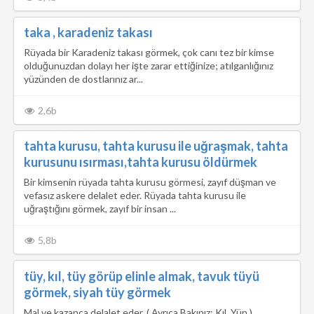
taka , karadeniz takası
Rüyada bir Karadeniz takası görmek, çok canı tez bir kimse
olduğunuzdan dolayı her işte zarar ettiğinize; atılganlığınız
yüzünden de dostlarınız ar...
2,6b
tahta kurusu, tahta kurusu ile uğraşmak, tahta
kurusunu ısırması,tahta kurusu öldürmek
Bir kimsenin rüyada tahta kurusu görmesi, zayıf düşman ve
vefasız askere delalet eder. Rüyada tahta kurusu ile
uğraştığını görmek, zayıf bir insan ...
5,8b
tüy, kıl, tüy görüp elinle almak, tavuk tüyü
görmek, siyah tüy görmek
Mal ve kazanca delalet eder. ( Ayrıca Bakınız; Kıl, Yün.)