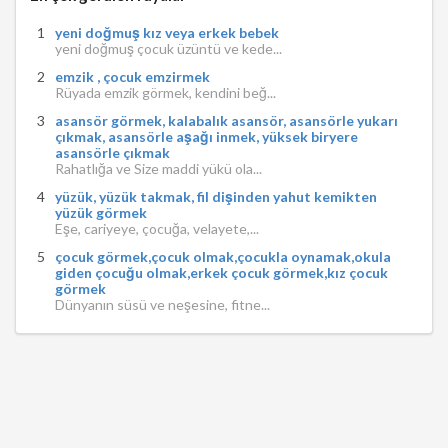
yeni doğmuş kız veya erkek bebek
yeni doğmuş çocuk üzüntü ve kede...
emzik , çocuk emzirmek
Rüyada emzik görmek, kendini beğ...
asansör görmek, kalabalık asansör, asansörle yukarı
çıkmak, asansörle aşağı inmek, yüksek biryere
asansörle çıkmak
Rahatlığa ve Size maddi yükü ola...
yüzük, yüzük takmak, fil dişinden yahut kemikten
yüzük görmek
Eşe, cariyeye, çocuğa, velayete,...
çocuk görmek,çocuk olmak,çocukla oynamak,okula
giden çocuğu olmak,erkek çocuk görmek,kız çocuk
görmek
Dünyanın süsü ve neşesine, fitne...