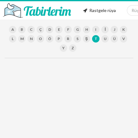
Rastgele rüya
A
B
C
Ç
D
E
F
G
H
I
İ
J
K
L
M
N
O
Ö
P
R
S
Ş
T
U
Ü
V
Y
Z