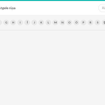
tgele rüya
G
H
I
İ
J
K
L
M
N
O
Ö
P
R
S