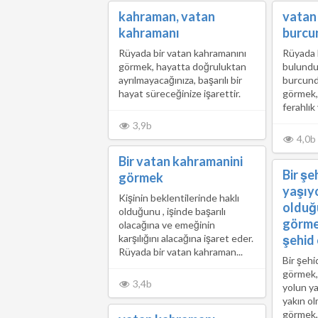
kahraman, vatan
vatan
kahramanı
burcu
Rüyada bir vatan kahramanını
Rüyada 
görmek, hayatta doğruluktan
bulundu
ayrılmayacağınıza, başarılı bir
burcund
hayat süreceğinize işarettir.
görmek, 
ferahlık
3,9b
4,0b
Bir vatan kahramanini
Bir şe
görmek
yaşıy
Kişinin beklentilerinde haklı
olduğ
olduğunu , işinde başarılı
görme
olacağına ve emeğinin
karşılığını alacağına işaret eder.
şehid
Rüyada bir vatan kahraman...
Bir şehi
görmek, 
3,4b
yolun ya
yakın o
görmek,