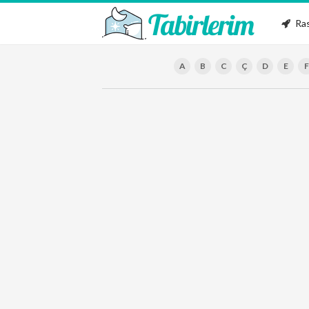
Ras
A
B
C
Ç
D
E
F