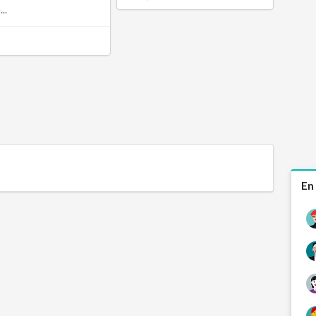
..
En