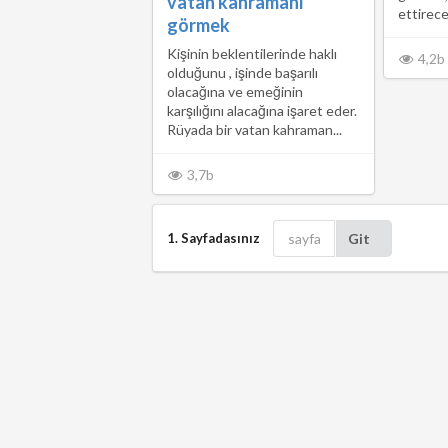
vatan kahramanı
ettirece.
görmek
Kişinin beklentilerinde haklı
4,2b
olduğunu , işinde başarılı
olacağına ve emeğinin
karşılığını alacağına işaret eder.
Rüyada bir vatan kahraman...
3,7b
1. Sayfadasınız
Git