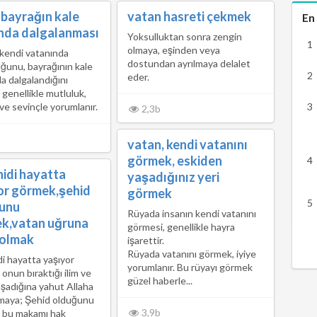
 bayrağın kale
vatan hasreti çekmek
En
nda dalgalanması
Yoksulluktan sonra zengin
olmaya, eşinden veya
kendi vatanında
dostundan ayrılmaya delalet
ğunu, bayrağının kale
eder.
a dalgalandığını
genellikle mutluluk,
 ve sevinçle yorumlanır.
2,3b
vatan, kendi vatanını
görmek, eskiden
hidi hayatta
yaşadığınız yeri
or görmek,şehid
görmek
unu
Rüyada insanın kendi vatanını
k,vatan uğruna
görmesi, genellikle hayra
 olmak
işarettir.
Rüyada vatanını görmek, iyiye
di hayatta yaşıyor
yorumlanır. Bu rüyayı görmek
onun bıraktığı ilim ve
güzel haberle...
şadığına yahut Allaha
lmaya; Şehid olduğunu
3,9b
 bu makamı hak