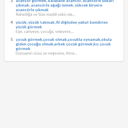
asansör görmek, kalabalık asansör, asansörle yukarı
çıkmak, asansörle aşağı inmek, yüksek biryere
asansörle çıkmak
Rahatlığa ve Size maddi yükü ola...
yüzük, yüzük takmak, fil dişinden yahut kemikten
yüzük görmek
Eşe, cariyeye, çocuğa, velayete,...
çocuk görmek,çocuk olmak,çocukla oynamak,okula
giden çocuğu olmak,erkek çocuk görmek,kız çocuk
görmek
Dünyanın süsü ve neşesine, fitne...