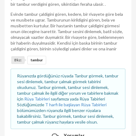
bir tambur verdigini gören, sikintidan feraha ulasir. .
Evinde tambur çaldigini gören, kedere, bir rivayete göre bela
ve musibete ugrar. Tamburunun kirildigini gören, bela ve
musibetten kurtulur. Bir hastanin tambur çaldigini görmesi
onun ölecegine isarettir. Tambur sesini dinlemek, batil sözle,
olmayacak vaatler duymaktir. Bir rivayete göre, beklenmeyen
bir haberin duyulmasidir. Kendisi için baska birinin tambur
çaldigini gören, birinin söyledigi yalani dinler ve ona inanir
Bkz:
tambur
Rüyanızda gördüğünüz rüyada Tanbur görmek, tambur
sesi dinlemek, tambur çalmak görmek tabirini
okudunuz. Tanbur görmek, tambur sesi dinlemek,
tambur çalmak ile ilgili diğer yorum ve tabirlere bakmak
için
Rüya Tabirleri
sayfamıza yada Rüya Tabirleri
Sözlüğümüzde
T harfi ile başlayan Rüya Tabirleri
bölümümüzden rüyanızla ilgili benzer rüyalara
bakabilirsiniz. Tanbur görmek, tambur sesi dinlemek,
tambur çalmak rüyanız hayılara vesile olsun.
Yorumlar