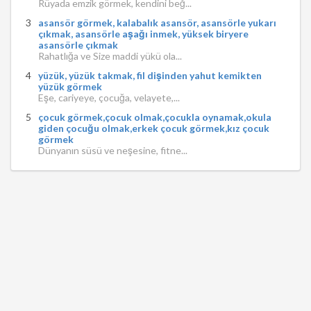
Rüyada emzik görmek, kendini beğ...
asansör görmek, kalabalık asansör, asansörle yukarı
çıkmak, asansörle aşağı inmek, yüksek biryere
asansörle çıkmak
Rahatlığa ve Size maddi yükü ola...
yüzük, yüzük takmak, fil dişinden yahut kemikten
yüzük görmek
Eşe, cariyeye, çocuğa, velayete,...
çocuk görmek,çocuk olmak,çocukla oynamak,okula
giden çocuğu olmak,erkek çocuk görmek,kız çocuk
görmek
Dünyanın süsü ve neşesine, fitne...