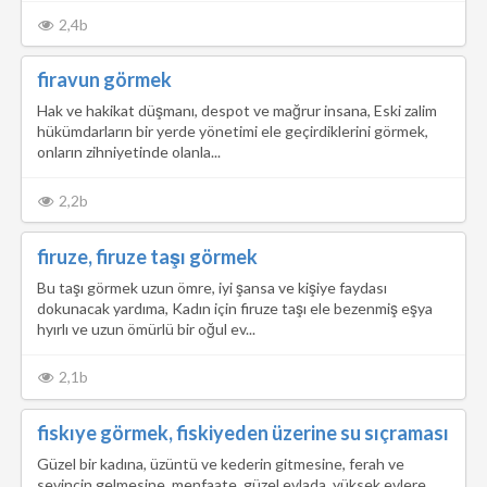
2,4b
firavun görmek
Hak ve hakikat düşmanı, despot ve mağrur insana, Eski zalim
hükümdarların bir yerde yönetimi ele geçirdiklerini görmek,
onların zihniyetinde olanla...
2,2b
firuze, firuze taşı görmek
Bu taşı görmek uzun ömre, iyi şansa ve kişiye faydası
dokunacak yardıma, Kadın için firuze taşı ele bezenmiş eşya
hyırlı ve uzun ömürlü bir oğul ev...
2,1b
fiskıye görmek, fiskiyeden üzerine su sıçraması
Güzel bir kadına, üzüntü ve kederin gitmesine, ferah ve
sevincin gelmesine, menfaate, güzel evlada, yüksek evlere