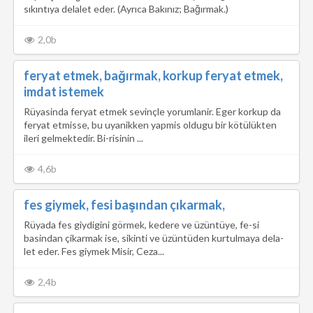
sıkıntıya delalet eder. (Ayrıca Bakınız; Bağırmak.)
2,0b
feryat etmek, bağırmak, korkup feryat etmek,
imdat istemek
Rüyasinda feryat etmek sevinçle yorumlanir. Eger korkup da
feryat etmisse, bu uyanikken yapmis oldugu bir kötülükten
ileri gelmektedir. Bi-risinin ...
4,6b
fes giymek, fesi başından çıkarmak,
Rüyada fes giydigini görmek, kedere ve üzüntüye, fe-si
basindan çikarmak ise, sikinti ve üzüntüden kurtulmaya dela-
let eder. Fes giymek Misir, Ceza...
2,4b