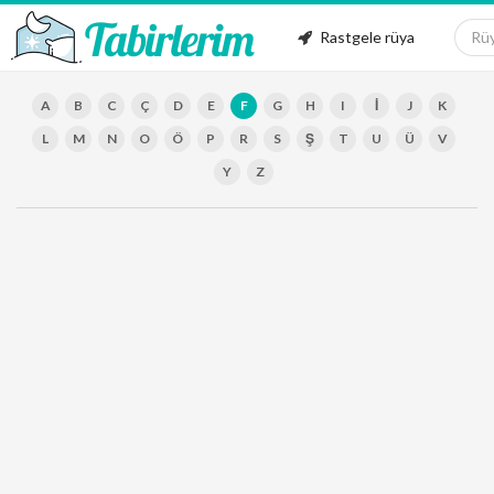
Rastgele rüya
A
B
C
Ç
D
E
F
G
H
I
İ
J
K
L
M
N
O
Ö
P
R
S
Ş
T
U
Ü
V
Y
Z