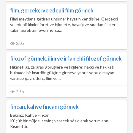
film, gerçekçi ve edepli film görmek
Filmi meydana getiren unsurlar hayatın kendisine, Gerçekçi
ve edepli filmler ibret ve hikmete, bayağı ve sıradan filmler
tabiri gerektirmeyen nefsa...
2,0b
filozof görmek, ilim ve irfan ehli filozof görmek
Hikmeti az, zarararı görüşlere ve kişilere; hakkı ve hakikati
bulmada bir kısırdöngü içine girmeye yahut sonu olmayan
yararsız gayretlere, İlim ve ...
2,5b
fincan, kahve fincanı görmek
Bakınız; Kahve Fincanı.
Küçük bir müjde, sevinç verecek söz olarak yorumlanır.
Kısmettir.