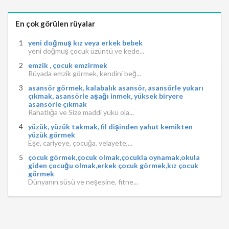
En çok görülen rüyalar
yeni doğmuş kız veya erkek bebek
yeni doğmuş çocuk üzüntü ve kede...
emzik , çocuk emzirmek
Rüyada emzik görmek, kendini beğ...
asansör görmek, kalabalık asansör, asansörle yukarı
çıkmak, asansörle aşağı inmek, yüksek biryere
asansörle çıkmak
Rahatlığa ve Size maddi yükü ola...
yüzük, yüzük takmak, fil dişinden yahut kemikten
yüzük görmek
Eşe, cariyeye, çocuğa, velayete,...
çocuk görmek,çocuk olmak,çocukla oynamak,okula
giden çocuğu olmak,erkek çocuk görmek,kız çocuk
görmek
Dünyanın süsü ve neşesine, fitne...