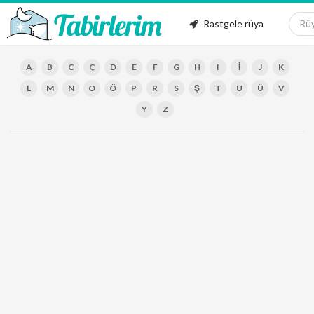
Rastgele rüya
A
B
C
Ç
D
E
F
G
H
I
İ
J
K
L
M
N
O
Ö
P
R
S
Ş
T
U
Ü
V
Y
Z