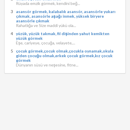
Rüyada emzik görmek, kendini beğ...
asansör görmek, kalabalık asansör, asansörle yukarı
çıkmak, asansörle aşağı inmek, yüksek biryere
asansörle çıkmak
Rahatlığa ve Size maddi yükü ola...
yüzük, yüzük takmak, fil dişinden yahut kemikten
yüzük görmek
Eşe, cariyeye, çocuğa, velayete,...
çocuk görmek,çocuk olmak,çocukla oynamak,okula
giden çocuğu olmak,erkek çocuk görmek,kız çocuk
görmek
Dünyanın süsü ve neşesine, fitne...