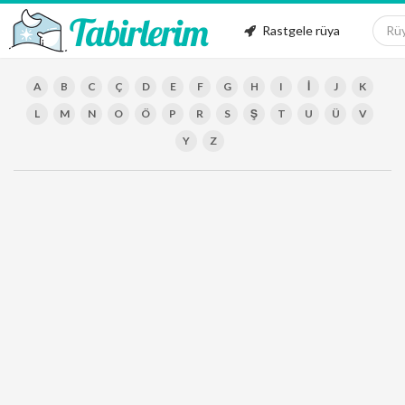
Rastgele rüya
A
B
C
Ç
D
E
F
G
H
I
İ
J
K
L
M
N
O
Ö
P
R
S
Ş
T
U
Ü
V
Y
Z