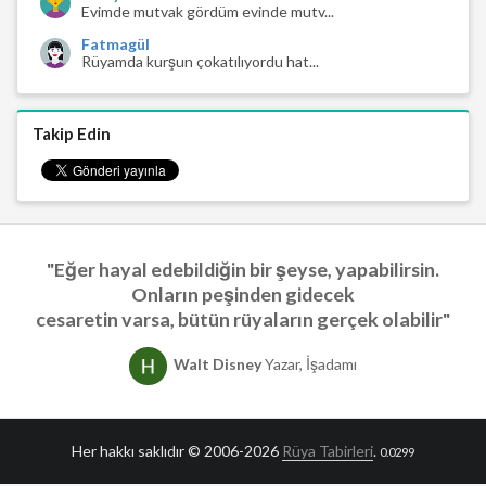
Evimde mutvak gördüm evinde mutv...
Fatmagül
Rüyamda kurşun çokatılıyordu hat...
Takip Edin
"Eğer hayal edebildiğin bir şeyse, yapabilirsin.
Onların peşinden gidecek
cesaretin varsa, bütün rüyaların gerçek olabilir"
Walt Disney
Yazar, İşadamı
Her hakkı saklıdır © 2006-2026
Rüya Tabirleri
.
0.0299