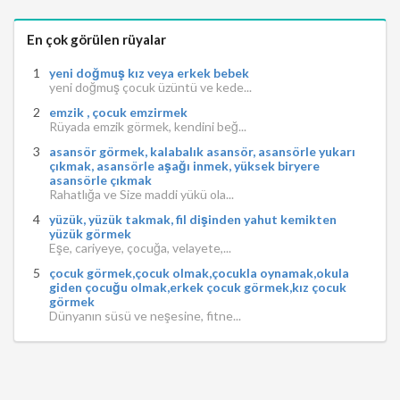
En çok görülen rüyalar
yeni doğmuş kız veya erkek bebek
yeni doğmuş çocuk üzüntü ve kede...
emzik , çocuk emzirmek
Rüyada emzik görmek, kendini beğ...
asansör görmek, kalabalık asansör, asansörle yukarı
çıkmak, asansörle aşağı inmek, yüksek biryere
asansörle çıkmak
Rahatlığa ve Size maddi yükü ola...
yüzük, yüzük takmak, fil dişinden yahut kemikten
yüzük görmek
Eşe, cariyeye, çocuğa, velayete,...
çocuk görmek,çocuk olmak,çocukla oynamak,okula
giden çocuğu olmak,erkek çocuk görmek,kız çocuk
görmek
Dünyanın süsü ve neşesine, fitne...