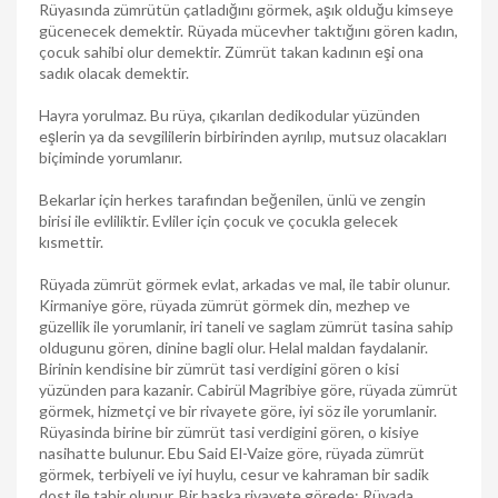
Rüyasında zümrütün çatladığını görmek, aşık olduğu kimseye
gücenecek demektir. Rüyada mücevher taktığını gören kadın,
çocuk sahibi olur demektir. Zümrüt takan kadının eşi ona
sadık olacak demektir.
Hayra yorulmaz. Bu rüya, çıkarılan dedikodular yüzünden
eşlerin ya da sevgililerin birbirinden ayrılıp, mutsuz olacakları
biçiminde yorumlanır.
Bekarlar için herkes tarafından beğenilen, ünlü ve zengin
birisi ile evliliktir. Evliler için çocuk ve çocukla gelecek
kısmettir.
Rüyada zümrüt görmek evlat, arkadas ve mal, ile tabir olunur.
Kirmaniye göre, rüyada zümrüt görmek din, mezhep ve
güzellik ile yorumlanir, iri taneli ve saglam zümrüt tasina sahip
oldugunu gören, dinine bagli olur. Helal maldan faydalanir.
Birinin kendisine bir zümrüt tasi verdigini gören o kisi
yüzünden para kazanir. Cabirül Magribiye göre, rüyada zümrüt
görmek, hizmetçi ve bir rivayete göre, iyi söz ile yorumlanir.
Rüyasinda birine bir zümrüt tasi verdigini gören, o kisiye
nasihatte bulunur. Ebu Said El-Vaize göre, rüyada zümrüt
görmek, terbiyeli ve iyi huylu, cesur ve kahraman bir sadik
dost ile tabir olunur. Bir baska rivayete görede: Rüyada