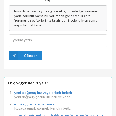
Rüyada
zülkarneyn a.s görmek
görmekle ilgili yorumunuz
yada sorunuz varsa bu bölümden gönderebilirsiniz.
Yorumunuz editörlerimiz tarafından incelendikten sonra
yayımlanmaktadır.
Gönder
En çok görülen rüyalar
yeni doğmuş kız veya erkek bebek
yeni doğmuş çocuk üzüntü ve kede...
emzik , çocuk emzirmek
Rüyada emzik görmek, kendini beğ...
asansör görmek, kalabalık asansör, asansörle yukarı