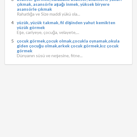
çıkmak, asansörle aşağı inmek, yüksek biryere
asansörle çıkmak
Rahatlığa ve Size maddi yükü ola...
yüzük, yüzük takmak, fil dişinden yahut kemikten
yüzük görmek
Eşe, cariyeye, çocuğa, velayete,...
çocuk görmek,çocuk olmak,çocukla oynamak,okula
giden çocuğu olmak,erkek çocuk görmek,kız çocuk
görmek
Dünyanın süsü ve neşesine, fitne...