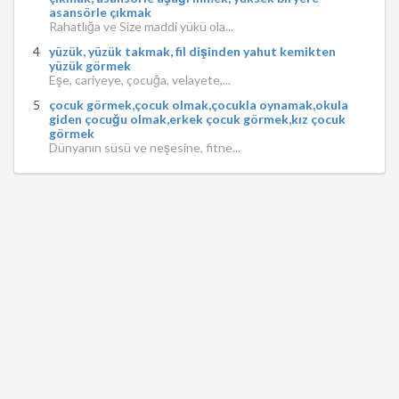
asansörle çıkmak
Rahatlığa ve Size maddi yükü ola...
yüzük, yüzük takmak, fil dişinden yahut kemikten
yüzük görmek
Eşe, cariyeye, çocuğa, velayete,...
çocuk görmek,çocuk olmak,çocukla oynamak,okula
giden çocuğu olmak,erkek çocuk görmek,kız çocuk
görmek
Dünyanın süsü ve neşesine, fitne...