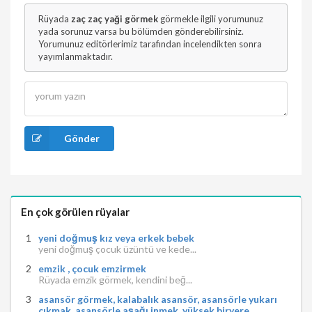
Rüyada
zaç zaç yaği görmek
görmekle ilgili yorumunuz
yada sorunuz varsa bu bölümden gönderebilirsiniz.
Yorumunuz editörlerimiz tarafından incelendikten sonra
yayımlanmaktadır.
Gönder
En çok görülen rüyalar
yeni doğmuş kız veya erkek bebek
yeni doğmuş çocuk üzüntü ve kede...
emzik , çocuk emzirmek
Rüyada emzik görmek, kendini beğ...
asansör görmek, kalabalık asansör, asansörle yukarı
çıkmak, asansörle aşağı inmek, yüksek biryere