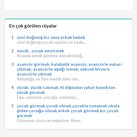
En çok görülen rüyalar
yeni doğmuş kız veya erkek bebek
yeni doğmuş çocuk üzüntü ve kede...
emzik , çocuk emzirmek
Rüyada emzik görmek, kendini beğ...
asansör görmek, kalabalık asansör, asansörle yukarı
çıkmak, asansörle aşağı inmek, yüksek biryere
asansörle çıkmak
Rahatlığa ve Size maddi yükü ola...
yüzük, yüzük takmak, fil dişinden yahut kemikten
yüzük görmek
Eşe, cariyeye, çocuğa, velayete,...
çocuk görmek,çocuk olmak,çocukla oynamak,okula
giden çocuğu olmak,erkek çocuk görmek,kız çocuk
görmek
Dünyanın süsü ve neşesine, fitne...