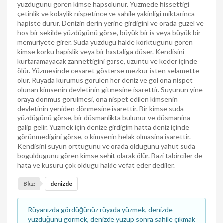
yüzdügünü gören kimse hapsolunur. Yüzmede hissettigi
çetinlik ve kolaylik nispetince ve sahile yakinligi miktarinca
hapiste durur. Denizin derin yerine girdiginl ve orada güzel ve
hos bir sekilde yüzdügünü görse, büyük bir is veya büyük bir
memuriyete girer. Suda yüzdügü halde korktugunu gören
kimse korku hapislik veya bir hastaliga düser. Kendisini
kurtaramayacak zannettigini görse, üzüntü ve keder içinde
ölür. Yüzmesinde cesaret gösterse mezkur isten selamette
olur. Rüyada kurumus görülen her deniz ve göl ona nispet
olunan kimsenin devletinin gitmesine isarettir. Suyunun yine
oraya dönmüs görülmesi, ona nispet edilen kimsenin
devletinin yeniden dönmesine isarettir. Bir kimse suda
yüzdügünü görse, bir düsmanlikta bulunur ve düsmanina
galip gelir. Yüzmek için denize girdigim hatta deniz içinde
görünmedigini görse, o kimsenin helak olmasina isarettir.
Kendisini suyun örttügünü ve orada öldügünü yahut suda
boguldugunu gören kimse sehit olarak ölür. Bazi tabirciler de
hata ve kusuru çok oldugu halde vefat eder dediler.
Bkz:
denizde
Rüyanızda gördüğünüz rüyada yüzmek, denizde
yüzdüğünü görmek, denizde yüzüp sonra sahile çıkmak