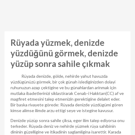
Rüyada yüzmek, denizde
yüzdüğünü görmek, denizde
yüzüp sonra sahile çıkmak
Rüyada denizde, gölde, nehirde yahut havuzda
yüzdügünüzü görmek, bir çok günah islediginizden dolayi
ruhunuzun azap çektigine ve bu günahlardan arinmak için
mutlaka ibadetlerinizi siklastirarak Cenab-i Hakktan(CC) af ve
magfiret etmesini talep etmenizin gerektigine delalet eder.
Bir baska rivayete görede: Rüyada denizde yüzdügümi gören
kimse alimse ilimde arzu ettigi seye ve istegine kavusur.
Denizde yüzüp sonra sahile çiksa, eger ilim talep ediyorsa onu
terkeder. Rüyada deniz ve nehirde yüzmek rüya sahibinin
dininin güzelligine ve itikadinin saglamligina isarettir. Karada