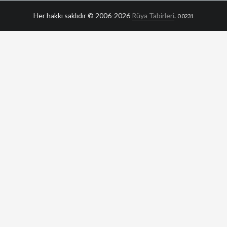
Her hakkı saklıdır © 2006-2026
Rüya Tabirleri
.
0.0231