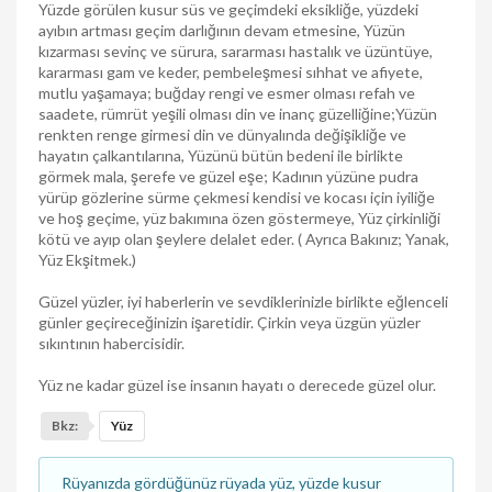
Yüzde görülen kusur süs ve geçimdeki eksikliğe, yüzdeki
ayıbın artması geçim darlığının devam etmesine, Yüzün
kızarması sevinç ve sürura, sararması hastalık ve üzüntüye,
kararması gam ve keder, pembeleşmesi sıhhat ve afiyete,
mutlu yaşamaya; buğday rengi ve esmer olması refah ve
saadete, rümrüt yeşili olması din ve inanç güzelliğine;Yüzün
renkten renge girmesi din ve dünyalında değişikliğe ve
hayatın çalkantılarına, Yüzünü bütün bedeni ile birlikte
görmek mala, şerefe ve güzel eşe; Kadının yüzüne pudra
yürüp gözlerine sürme çekmesi kendisi ve kocası için iyiliğe
ve hoş geçime, yüz bakımına özen göstermeye, Yüz çirkinliği
kötü ve ayıp olan şeylere delalet eder. ( Ayrıca Bakınız; Yanak,
Yüz Ekşitmek.)
Güzel yüzler, iyi haberlerin ve sevdiklerinizle birlikte eğlenceli
günler geçireceğinizin işaretidir. Çirkin veya üzgün yüzler
sıkıntının habercisidir.
Yüz ne kadar güzel ise insanın hayatı o derecede güzel olur.
Bkz:
Yüz
Rüyanızda gördüğünüz rüyada yüz, yüzde kusur