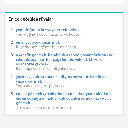
En çok görülen rüyalar
yeni doğmuş kız veya erkek bebek
yeni doğmuş çocuk üzüntü ve kede...
emzik , çocuk emzirmek
Rüyada emzik görmek, kendini beğ...
asansör görmek, kalabalık asansör, asansörle yukarı
çıkmak, asansörle aşağı inmek, yüksek biryere
asansörle çıkmak
Rahatlığa ve Size maddi yükü ola...
yüzük, yüzük takmak, fil dişinden yahut kemikten
yüzük görmek
Eşe, cariyeye, çocuğa, velayete,...
çocuk görmek,çocuk olmak,çocukla oynamak,okula
giden çocuğu olmak,erkek çocuk görmek,kız çocuk
görmek
Dünyanın süsü ve neşesine, fitne...