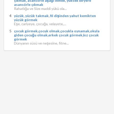
çıkmak, asansörle aşağı inmek, yüksek biryere
asansörle çıkmak
Rahatlığa ve Size maddi yükü ola...
yüzük, yüzük takmak, fil dişinden yahut kemikten
yüzük görmek
Eşe, cariyeye, çocuğa, velayete,...
çocuk görmek,çocuk olmak,çocukla oynamak,okula
giden çocuğu olmak,erkek çocuk görmek,kız çocuk
görmek
Dünyanın süsü ve neşesine, fitne...