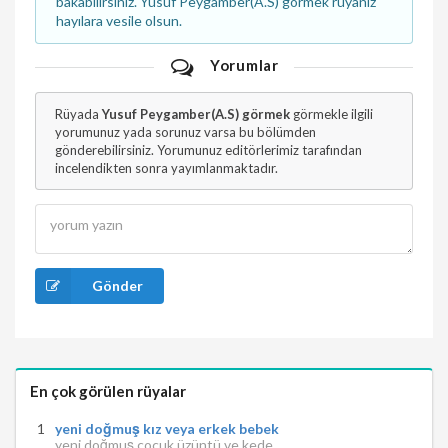
bakabilirsiniz. Yusuf Peygamber(A.S) görmek rüyanız
hayılara vesile olsun.
Yorumlar
Rüyada
Yusuf Peygamber(A.S) görmek
görmekle ilgili
yorumunuz yada sorunuz varsa bu bölümden
gönderebilirsiniz. Yorumunuz editörlerimiz tarafından
incelendikten sonra yayımlanmaktadır.
Gönder
En çok görülen rüyalar
yeni doğmuş kız veya erkek bebek
yeni doğmuş çocuk üzüntü ve kede...