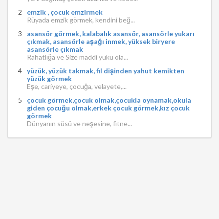
emzik , çocuk emzirmek
Rüyada emzik görmek, kendini beğ...
asansör görmek, kalabalık asansör, asansörle yukarı
çıkmak, asansörle aşağı inmek, yüksek biryere
asansörle çıkmak
Rahatlığa ve Size maddi yükü ola...
yüzük, yüzük takmak, fil dişinden yahut kemikten
yüzük görmek
Eşe, cariyeye, çocuğa, velayete,...
çocuk görmek,çocuk olmak,çocukla oynamak,okula
giden çocuğu olmak,erkek çocuk görmek,kız çocuk
görmek
Dünyanın süsü ve neşesine, fitne...