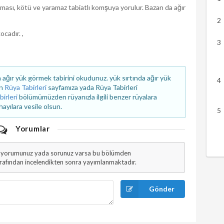
ması, kötü ve yaramaz tabiatlı komşuya yorulur. Bazan da ağır
ocadır. ,
ağır yük görmek tabirini okudunuz. yük sırtında ağır yük
in
Rüya Tabirleri
sayfamıza yada Rüya Tabirleri
birleri
bölümümüzden rüyanızla ilgili benzer rüyalara
 hayılara vesile olsun.
Yorumlar
li yorumunuz yada sorunuz varsa bu bölümden
arafından incelendikten sonra yayımlanmaktadır.
Gönder