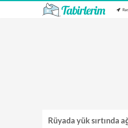
Ras
Rüyada yük sırtında a