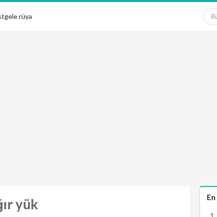
tgele rüya
En
ğır yük