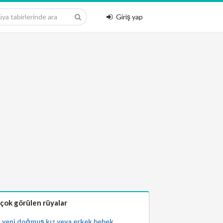
Giriş yap
 çok görülen rüyalar
yeni doğmuş kız veya erkek bebek