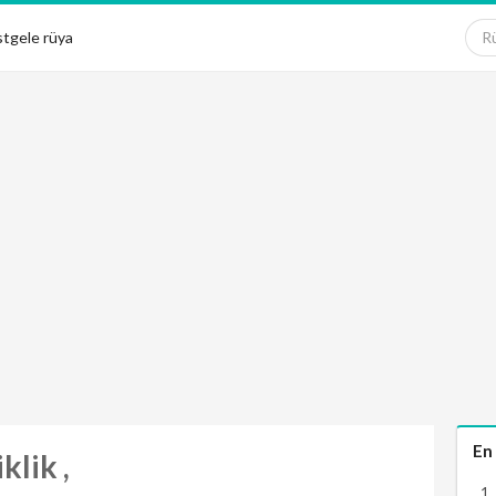
tgele rüya
En
lik ,