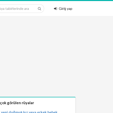
Giriş yap
 çok görülen rüyalar
yeni doğmuş kız veya erkek bebek