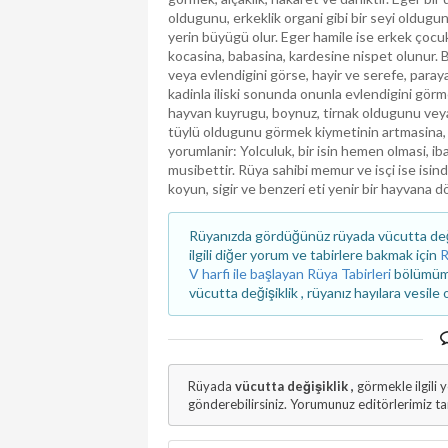
oldugunu, erkeklik organi gibi bir seyi oldug
yerin büyügü olur. Eger hamile ise erkek çoc
kocasina, babasina, kardesine nispet olunur.
veya evlendigini görse, hayir ve serefe, paraya
kadinla iliski sonunda onunla evlendigini görm
hayvan kuyrugu, boynuz, tirnak oldugunu veya
tüylü oldugunu görmek kiymetinin artmasina,
yorumlanir: Yolculuk, bir isin hemen olmasi, i
musibettir. Rüya sahibi memur ve isçi ise isinde
koyun, sigir ve benzeri eti yenir bir hayvana 
Rüyanızda gördüğünüz rüyada vücutta değişi
ilgili diğer yorum ve tabirlere bakmak için
R
V harfi ile başlayan Rüya Tabirleri
bölümümüz
vücutta değişiklik , rüyanız hayılara vesile 
Rüyada
vücutta değişiklik ,
görmekle ilgili
gönderebilirsiniz. Yorumunuz editörlerimiz t