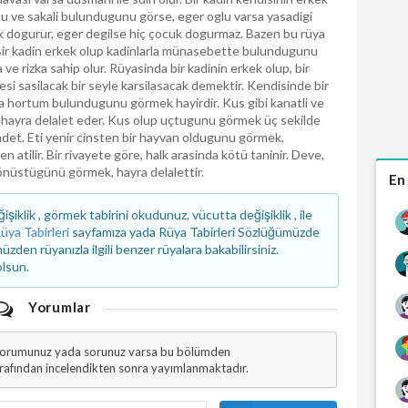
unu ve sakali bulundugunu görse, eger oglu varsa yasadigi
uk dogurur, eger degilse hiç çocuk dogurmaz. Bazen bu rüya
 Bir kadin erkek olup kadinlarla münasebette bulundugunu
 ve rizka sahip olur. Rüyasinda bir kadinin erkek olup, bir
esi sasilacak bir seyle karsilasacak demektir. Kendisinde bir
 hortum bulundugunu görmek hayirdir. Kus gibi kanatli ve
 hayra delalet eder. Kus olup uçtugunu görmek üç sekilde
badet. Eti yenir cinsten bir hayvan oldugunu görmek,
n atilir. Bir rivayete göre, halk arasinda kötü taninir. Deve,
dönüstügünü görmek, hayra delalettir.
En
klik , görmek tabirini okudunuz. vücutta değişiklik , ile
üya Tabirleri
sayfamıza yada Rüya Tabirleri Sözlüğümüzde
den rüyanızla ilgili benzer rüyalara bakabilirsiniz.
olsun.
Yorumlar
 yorumunuz yada sorunuz varsa bu bölümden
arafından incelendikten sonra yayımlanmaktadır.