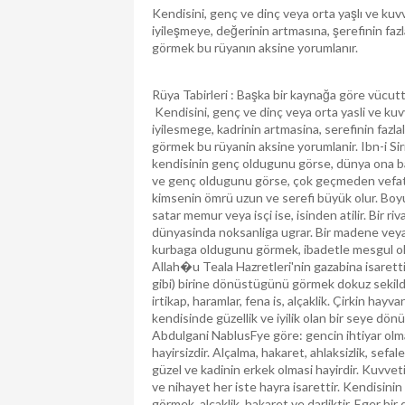
Kendisini, genç ve dinç veya orta yaşlı ve kuv
iyileşmeye, değerinin artmasına, şerefinin faz
görmek bu rüyanın aksine yorumlanır.
Rüya Tabirleri : Başka bir kaynağa göre vücut
Kendisini, genç ve dinç veya orta yasli ve kuv
iyilesmege, kadrinin artmasina, serefinin fazl
görmek bu rüyanin aksine yorumlanir. Ibn-i Sirin
kendisinin genç oldugunu görse, dünya ona baka
ve genç oldugunu görse, çok geçmeden vefat
kimsenin ömrü uzun ve serefi büyük olur. Boyu
satar memur veya isçi ise, isinden atilir. Bir 
dünyasinda noksanliga ugrar. Bir madene vey
kurbaga oldugunu görmek, ibadetle mesgul o
Allah�u Teala Hazretleri'nin gazabina isaretti
gibi) birine dönüstügünü görmek dokuz sekilde
irtikap, haramlar, fena is, alçaklik. Çirkin ha
kendisinde güzellik ve iyilik olan bir seye d
Abdulgani NablusFye göre: gencin ihtiyar olma
hayirsizdir. Alçalma, hakaret, ahlaksizlik, sefal
güzel ve kadinin erkek olmasi hayirdir. Kuvvet
ve nihayet her iste hayra isarettir. Kendisini
görmek, alçaklik, hakaret ve darliktir. Eger bir