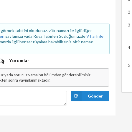
rmek tabirini okudunuz. vitir namazı ile ilgili diğer
eri
sayfamıza yada Rüya Tabirleri Sözlüğümüzde
V harfi ile
la ilgili benzer rüyalara bakabilirsiniz. vitir namazı
Yorumlar
uz yada sorunuz varsa bu bölümden gönderebilirsiniz.
ikten sonra yayımlanmaktadır.
Gönder