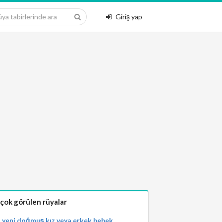
Giriş yap
 çok görülen rüyalar
yeni doğmuş kız veya erkek bebek