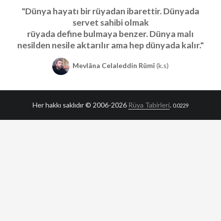
"Dünya hayatı bir rüyadan ibarettir. Dünyada
servet sahibi olmak
rüyada define bulmaya benzer. Dünya malı
nesilden nesile aktarılır ama hep dünyada kalır."
Mevlâna Celaleddin Rûmî
(k.s)
Her hakkı saklıdır © 2006-2026
Rüya Tabirleri
.
0.0229