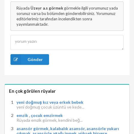
Rüyada
Üzeyr a.s görmek
görmekle ilgili yorumunuz yada
sorunuz varsa bu bölümden gönderebilirsiniz. Yorumunuz
editörlerimiz tarafından incelendikten sonra
yayımlanmaktadır.
Gönder
En çok görülen rüyalar
yeni doğmuş kız veya erkek bebek
yeni doğmuş çocuk üzüntü ve kede...
emzik , çocuk emzirmek
Rüyada emzik görmek, kendini beğ...
asansör görmek, kalabalık asansör, asansörle yukarı
çıkmak, asansörle aşağı inmek, yüksek biryere