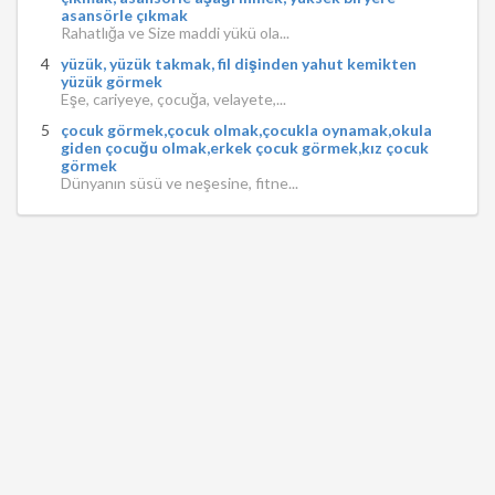
asansörle çıkmak
Rahatlığa ve Size maddi yükü ola...
yüzük, yüzük takmak, fil dişinden yahut kemikten
yüzük görmek
Eşe, cariyeye, çocuğa, velayete,...
çocuk görmek,çocuk olmak,çocukla oynamak,okula
giden çocuğu olmak,erkek çocuk görmek,kız çocuk
görmek
Dünyanın süsü ve neşesine, fitne...