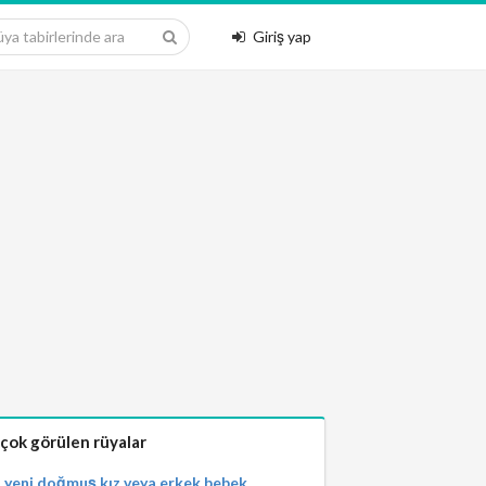
Giriş yap
 çok görülen rüyalar
yeni doğmuş kız veya erkek bebek