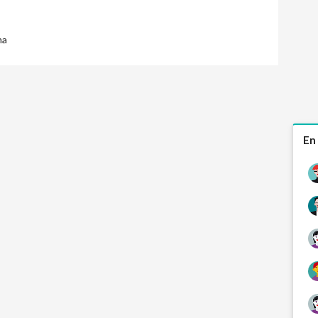
ma
En