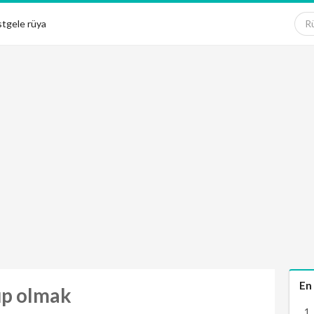
tgele rüya
En
üp olmak