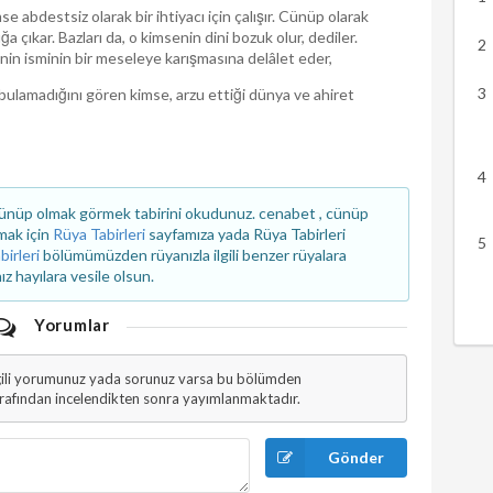
 abdestsiz olarak bir ihtiyacı için çalışır. Cünüp olarak
a çıkar. Bazları da, o kimsenin dini bozuk olur, dediler.
nin isminin bir meseleye karışmasına delâlet eder,
bulamadığını gören kimse, arzu ettiği dünya ve ahiret
ünüp olmak görmek tabirini okudunuz. cenabet , cünüp
kmak için
Rüya Tabirleri
sayfamıza yada Rüya Tabirleri
birleri
bölümümüzden rüyanızla ilgili benzer rüyalara
z hayılara vesile olsun.
Yorumlar
gili yorumunuz yada sorunuz varsa bu bölümden
arafından incelendikten sonra yayımlanmaktadır.
Gönder