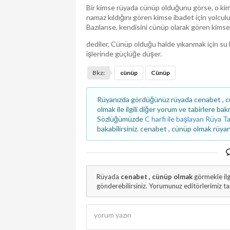
Bir kimse rüyada cünüp olduğunu görse, o kimse
namaz kıldığını gören kimse ibadet için yolculuğ
Bazılarıse, kendisini cünüp olarak gören kimse
dediler. Cünüp olduğu halde yıkanmak için su 
işlerinde güçlüğe düşer.
Bkz:
cünüp
Cünüp
Rüyanızda gördüğünüz rüyada cenabet , c
olmak ile ilgili diğer yorum ve tabirlere ba
Sözlüğümüzde
C harfi ile başlayan Rüya Ta
bakabilirsiniz. cenabet , cünüp olmak rüyanı
Rüyada
cenabet , cünüp olmak
görmekle il
gönderebilirsiniz. Yorumunuz editörlerimiz t