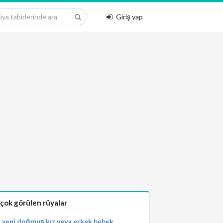
Giriş yap
 çok görülen rüyalar
yeni doğmuş kız veya erkek bebek