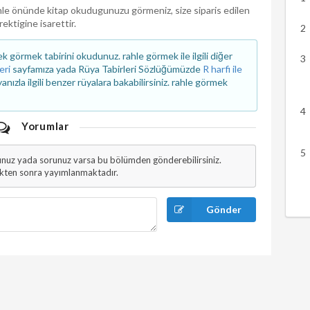
hle önünde kitap okudugunuzu görmeniz, size siparis edilen
ektigine isarettir.
görmek tabirini okudunuz. rahle görmek ile ilgili diğer
eri
sayfamıza yada Rüya Tabirleri Sözlüğümüzde
R harfi ile
zla ilgili benzer rüyalara bakabilirsiniz. rahle görmek
Yorumlar
unuz yada sorunuz varsa bu bölümden gönderebilirsiniz.
ikten sonra yayımlanmaktadır.
Gönder