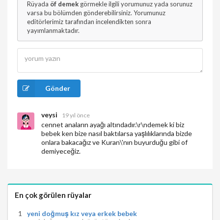
Rüyada
öf demek
görmekle ilgili yorumunuz yada sorunuz
varsa bu bölümden gönderebilirsiniz. Yorumunuz
editörlerimiz tarafından incelendikten sonra
yayımlanmaktadır.
Gönder
veysi
19 yıl önce
cennet anaların ayağı altındadır.\r\ndemek ki biz
bebek ken bize nasıl baktılarsa yaşlılıklarında bizde
onlara bakacağız ve Kuran\'nın buyurduğu gibi of
demiyeceğiz.
En çok görülen rüyalar
yeni doğmuş kız veya erkek bebek