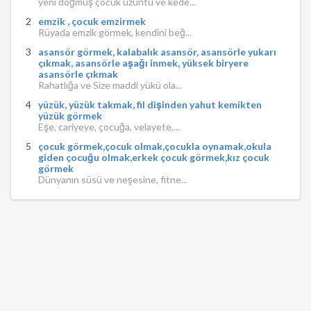
yeni doğmuş çocuk üzüntü ve kede...
emzik , çocuk emzirmek
Rüyada emzik görmek, kendini beğ...
asansör görmek, kalabalık asansör, asansörle yukarı
çıkmak, asansörle aşağı inmek, yüksek biryere
asansörle çıkmak
Rahatlığa ve Size maddi yükü ola...
yüzük, yüzük takmak, fil dişinden yahut kemikten
yüzük görmek
Eşe, cariyeye, çocuğa, velayete,...
çocuk görmek,çocuk olmak,çocukla oynamak,okula
giden çocuğu olmak,erkek çocuk görmek,kız çocuk
görmek
Dünyanın süsü ve neşesine, fitne...