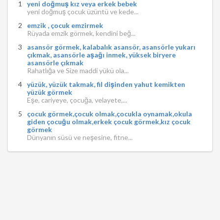
yeni doğmuş kız veya erkek bebek
yeni doğmuş çocuk üzüntü ve kede...
emzik , çocuk emzirmek
Rüyada emzik görmek, kendini beğ...
asansör görmek, kalabalık asansör, asansörle yukarı
çıkmak, asansörle aşağı inmek, yüksek biryere
asansörle çıkmak
Rahatlığa ve Size maddi yükü ola...
yüzük, yüzük takmak, fil dişinden yahut kemikten
yüzük görmek
Eşe, cariyeye, çocuğa, velayete,...
çocuk görmek,çocuk olmak,çocukla oynamak,okula
giden çocuğu olmak,erkek çocuk görmek,kız çocuk
görmek
Dünyanın süsü ve neşesine, fitne...