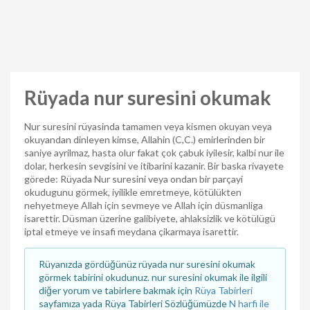
Rüyada nur suresini okumak
Nur suresini rüyasinda tamamen veya kismen okuyan veya
okuyandan dinleyen kimse, Allahin (C,C.) emirlerinden bir
saniye ayrilmaz, hasta olur fakat çok çabuk iyilesir, kalbi nur ile
dolar, herkesin sevgisini ve itibarini kazanir. Bir baska rivayete
görede: Rüyada Nur suresini veya ondan bir parçayi
okudugunu görmek, iyilikle emretmeye, kötülükten
nehyetmeye Allah için sevmeye ve Allah için düsmanliga
isarettir. Düsman üzerine galibiyete, ahlaksizlik ve kötülügü
iptal etmeye ve insafi meydana çikarmaya isarettir.
Rüyanızda gördüğünüz rüyada nur suresini okumak
görmek tabirini okudunuz. nur suresini okumak ile ilgili
diğer yorum ve tabirlere bakmak için
Rüya Tabirleri
sayfamıza yada Rüya Tabirleri Sözlüğümüzde
N harfi ile