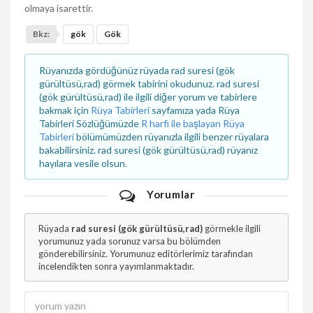
olmaya isarettir.
Bkz:
gök
Gök
Rüyanızda gördüğünüz rüyada rad suresi (gök
gürültüsü,rad) görmek tabirini okudunuz. rad suresi
(gök gürültüsü,rad) ile ilgili diğer yorum ve tabirlere
bakmak için
Rüya Tabirleri
sayfamıza yada Rüya
Tabirleri Sözlüğümüzde
R harfi ile başlayan Rüya
Tabirleri
bölümümüzden rüyanızla ilgili benzer rüyalara
bakabilirsiniz. rad suresi (gök gürültüsü,rad) rüyanız
hayılara vesile olsun.
Yorumlar
Rüyada
rad suresi (gök gürültüsü,rad)
görmekle ilgili
yorumunuz yada sorunuz varsa bu bölümden
gönderebilirsiniz. Yorumunuz editörlerimiz tarafından
incelendikten sonra yayımlanmaktadır.