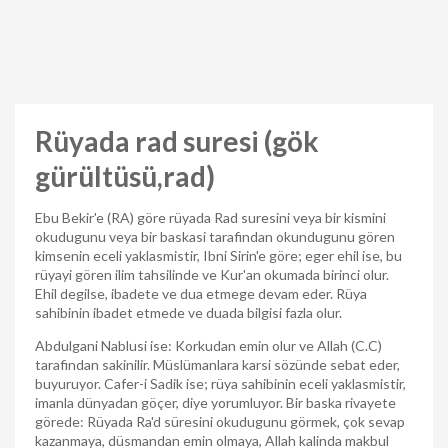
Rüyada rad suresi (gök
gürültüsü,rad)
Ebu Bekir'e (RA) göre rüyada Rad suresini veya bir kismini
okudugunu veya bir baskasi tarafindan okundugunu gören
kimsenin eceli yaklasmistir, Ibni Sirin'e göre; eger ehil ise, bu
rüyayi gören ilim tahsilinde ve Kur'an okumada birinci olur.
Ehil degilse, ibadete ve dua etmege devam eder. Rüya
sahibinin ibadet etmede ve duada bilgisi fazla olur.
Abdulgani Nablusi ise: Korkudan emin olur ve Allah (C.C)
tarafindan sakinilir. Müslümanlara karsi sözünde sebat eder,
buyuruyor. Cafer-i Sadik ise; rüya sahibinin eceli yaklasmistir,
imanla dünyadan göçer, diye yorumluyor. Bir baska rivayete
görede: Rüyada Ra'd süresini okudugunu görmek, çok sevap
kazanmaya, düsmandan emin olmaya, Allah kalinda makbul