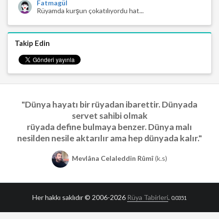
Fatmagül
Rüyamda kurşun çokatılıyordu hat...
Takip Edin
"Dünya hayatı bir rüyadan ibarettir. Dünyada
servet sahibi olmak
rüyada define bulmaya benzer. Dünya malı
nesilden nesile aktarılır ama hep dünyada kalır."
Mevlâna Celaleddin Rûmî
(k.s)
Her hakkı saklıdır © 2006-2026
Rüya Tabirleri
.
0.0351