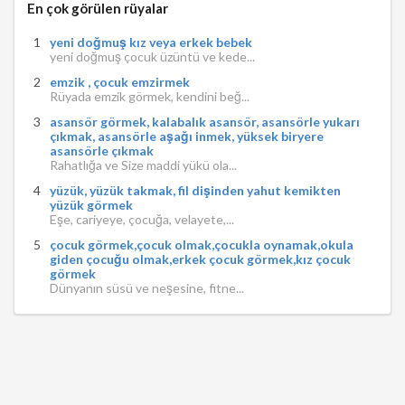
En çok görülen rüyalar
yeni doğmuş kız veya erkek bebek
yeni doğmuş çocuk üzüntü ve kede...
emzik , çocuk emzirmek
Rüyada emzik görmek, kendini beğ...
asansör görmek, kalabalık asansör, asansörle yukarı
çıkmak, asansörle aşağı inmek, yüksek biryere
asansörle çıkmak
Rahatlığa ve Size maddi yükü ola...
yüzük, yüzük takmak, fil dişinden yahut kemikten
yüzük görmek
Eşe, cariyeye, çocuğa, velayete,...
çocuk görmek,çocuk olmak,çocukla oynamak,okula
giden çocuğu olmak,erkek çocuk görmek,kız çocuk
görmek
Dünyanın süsü ve neşesine, fitne...