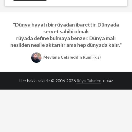
"Dünya hayatı bir rüyadan ibarettir. Dünyada
servet sahibi olmak
rüyada define bulmaya benzer. Dünya malı
nesilden nesile aktarılır ama hep dünyada kalır."
Mevlâna Celaleddin Rûmî
(k.s)
Her hakkı saklıdır © 2006-2026
Rüya Tabirleri
.
0.0242