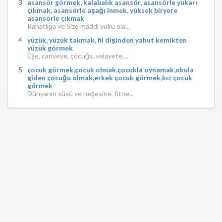
asansör görmek, kalabalık asansör, asansörle yukarı
çıkmak, asansörle aşağı inmek, yüksek biryere
asansörle çıkmak
Rahatlığa ve Size maddi yükü ola...
yüzük, yüzük takmak, fil dişinden yahut kemikten
yüzük görmek
Eşe, cariyeye, çocuğa, velayete,...
çocuk görmek,çocuk olmak,çocukla oynamak,okula
giden çocuğu olmak,erkek çocuk görmek,kız çocuk
görmek
Dünyanın süsü ve neşesine, fitne...