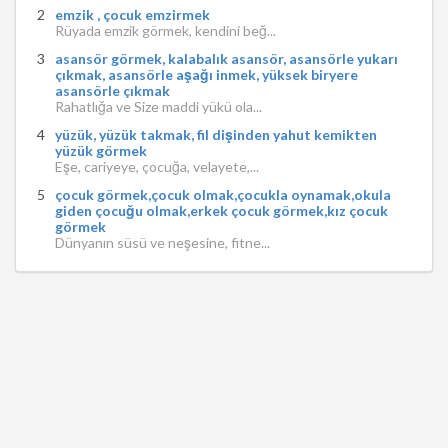
emzik , çocuk emzirmek
Rüyada emzik görmek, kendini beğ...
asansör görmek, kalabalık asansör, asansörle yukarı
çıkmak, asansörle aşağı inmek, yüksek biryere
asansörle çıkmak
Rahatlığa ve Size maddi yükü ola...
yüzük, yüzük takmak, fil dişinden yahut kemikten
yüzük görmek
Eşe, cariyeye, çocuğa, velayete,...
çocuk görmek,çocuk olmak,çocukla oynamak,okula
giden çocuğu olmak,erkek çocuk görmek,kız çocuk
görmek
Dünyanın süsü ve neşesine, fitne...