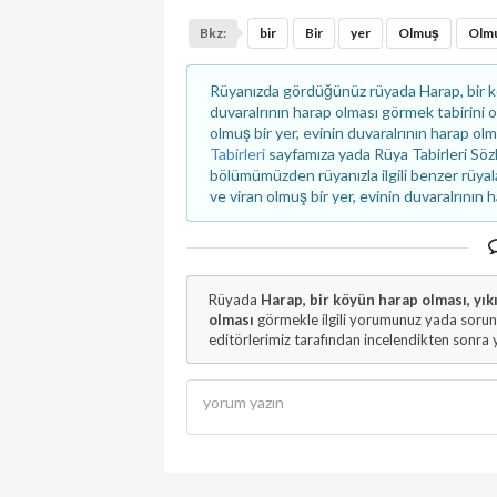
Bkz:
bir
Bir
yer
Olmuş
Olmu
Rüyanızda gördüğünüz rüyada Harap, bir köy
duvaralrının harap olması görmek tabirini o
olmuş bir yer, evinin duvaralrının harap olm
Tabirleri
sayfamıza yada Rüya Tabirleri S
bölümümüzden rüyanızla ilgili benzer rüyalar
ve viran olmuş bir yer, evinin duvaralrının 
Rüyada
Harap, bir köyün harap olması, yıkı
olması
görmekle ilgili yorumunuz yada sorun
editörlerimiz tarafından incelendikten sonra