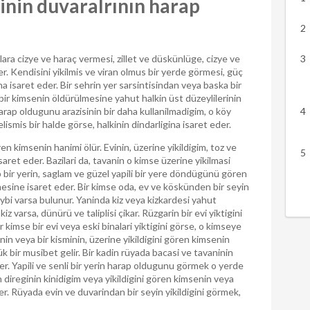
vinin duvaralrının harap
ra cizye ve haraç vermesi, zillet ve düskünlüge, cizye ve
er. Kendisini yikilmis ve viran olmus bir yerde görmesi, güç
 isaret eder. Bir sehrin yer sarsintisindan veya baska bir
r kimsenin öldürülmesine yahut halkin üst düzeylilerinin
arap oldugunu arazisinin bir daha kullanilmadigim, o köy
ismis bir halde görse, halkinin dindarligina isaret eder.
n kimsenin hanimi ölür. Evinin, üzerine yikildigim, toz ve
saret eder. Bazilari da, tavanin o kimse üzerine yikilmasi
 bir yerin, saglam ve güzel yapili bir yere döndügünü gören
esine isaret eder. Bir kimse oda, ev ve köskünden bir seyin
bi varsa bulunur. Yaninda kiz veya kizkardesi yahut
varsa, dünürü ve taliplisi çikar. Rüzgarin bir evi yiktigini
 kimse bir evi veya eski binalari yiktigini görse, o kimseye
in veya bir kisminin, üzerine yikildigini gören kimsenin
k bir musibet gelir. Bir kadin rüyada bacasi ve tavaninin
der. Yapili ve senli bir yerin harap oldugunu görmek o yerde
direginin kinidigim veya yikildigini gören kimsenin veya
er. Rüyada evin ve duvarindan bir seyin yikildigini görmek,