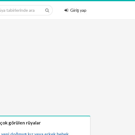
Giriş yap
 çok görülen rüyalar
yeni doğmuş kız veya erkek bebek