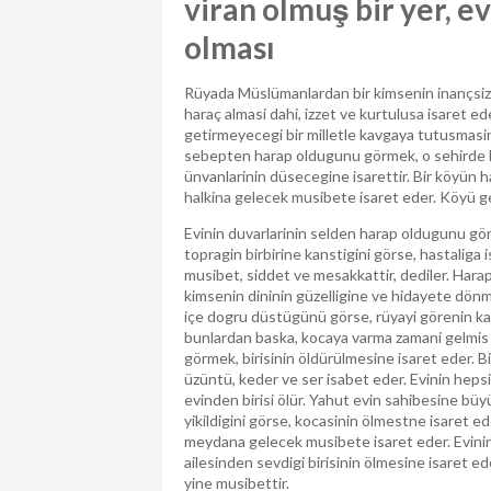
viran olmuş bir yer, e
olması
Rüyada Müslümanlardan bir kimsenin inançsizla
haraç almasi dahi, izzet ve kurtulusa isaret ed
getirmeyecegi bir milletle kavgaya tutusmasina
sebepten harap oldugunu görmek, o sehirde bi
ünvanlarinin düsecegine isarettir. Bir köyün h
halkina gelecek musibete isaret eder. Köyü gel
Evinin duvarlarinin selden harap oldugunu göre
topragin birbirine kanstigini görse, hastaliga i
musibet, siddet ve mesakkattir, dediler. Harap
kimsenin dininin güzelligine ve hidayete dönm
içe dogru düstügünü görse, rüyayi görenin kay
bunlardan baska, kocaya varma zamani gelmis kiz 
görmek, birisinin öldürülmesine isaret eder. Bir
üzüntü, keder ve ser isabet eder. Evinin hepsin
evinden birisi ölür. Yahut evin sahibesine büyü
yikildigini görse, kocasinin ölmestne isaret e
meydana gelecek musibete isaret eder. Evinin 
ailesinden sevdigi birisinin ölmesine isaret ed
yine musibettir.