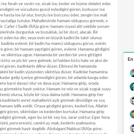
ise ferah ve sevin-ce, sicak ise, keder ve hüzne delalet eder.
ndigini ve vücudunu gusül eyledigini gören, korkuyor ise
ve hasta ise iyi olur, borçlu ise borcunu öder, zengin ise mali
ir hastaliga tutulur. Mahallesinde hamam oldugunu görmek, o
ir. Cafer-i Sadik (RA)a göre; hamam rüyasi alti sekilde yorum-
islerinde durgunluk ve bozukluk, iyi bir dost, alacak. Bir
den ka-din, veya evin en büyük kadini ile tabir olunur.
kadinla evlenir, bir kadin ha-mamci oldugunu görse, evinin
ire göre; bir hamam yaptigini gören, evlenir. Hamama girdigini
ve sikintiya ugrar. Hamamda bir yerden bir yere gittigini
En
n kötü ve pis bir yere gelmek, iyi halden kötü hale ve aksi de
ni gören, kadinlarin diline düser. Elbisesi ile hamamda
kini bir kadin yüzünden sikintiya düser. Kadinlar hamamina
kadar gelip içeriye girmedigini gören, bir adamla kavga eder.
te karsi davaci olur ve dava açar. Hamama girip, orada
u görmekte hayir yoktur. Hamam te-miz ve sicak soguk suyu
temiz olursa, böyle bir rüya daima iyidir. Hamama girip her
a kadinlarin avret mahallerini açik görmek dinsizlige ve suç
hamam iyilik evidir. Oraya girdigini gören, kederli ise, Allahin
igini gören, sikintidan ve kederden kurtulur. Hamama girip
digini görmek, eger bu iyi bir sey ise, zarar yoktur. Eger fena
isini, penceresini, camini aç-mak, kederin azalmasina
gini görmek hayir degildir. Abdulgani Nablusi (RA)e göre: