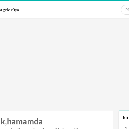
tgele rüya
En
ek,hamamda