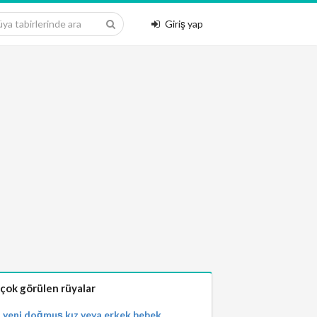
Giriş yap
 çok görülen rüyalar
yeni doğmuş kız veya erkek bebek