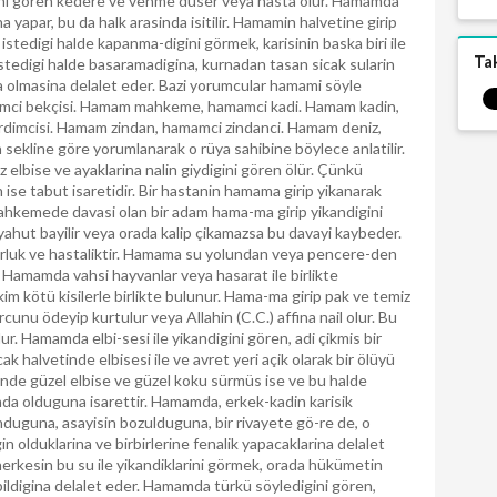
gini gören kedere ve vehme düser veya hasta olur. Hamamda
na yapar, bu da halk arasinda isitilir. Hamamin halvetine girip
edigi halde kapanma-digini görmek, karisinin baska biri ile
Ta
stedigi halde basaramadigina, kurnadan tasan sicak sularin
vga olmasina delalet eder. Bazi yorumcular hamami söyle
ci bekçisi. Hamam mahkeme, hamamci kadi. Hamam kadin,
rdimcisi. Hamam zindan, hamamci zindanci. Hamam deniz,
sekline göre yorumlanarak o rüya sahibine böylece anlatilir.
elbise ve ayaklarina nalin giydigini gören ölür. Çünkü
 ise tabut isaretidir. Bir hastanin hamama girip yikanarak
 Mahkemede davasi olan bir adam hama-ma girip yikandigini
yahut bayilir veya orada kalip çikamazsa bu davayi kaybeder.
zorluk ve hastaliktir. Hamama su yolundan veya pencere-den
r. Hamamda vahsi hayvanlar veya hasarat ile birlikte
m kötü kisilerle birlikte bulunur. Hama-ma girip pak ve temiz
cunu ödeyip kurtulur veya Allahin (C.C.) affina nail olur. Bu
olur. Hamamda elbi-sesi ile yikandigini gören, adi çikmis bir
ak halvetinde elbisesi ile ve avret yeri açik olarak bir ölüyü
nde güzel elbise ve güzel koku sürmüs ise ve bu halde
da olduguna isarettir. Hamamda, erkek-kadin karisik
nduguna, asayisin bozulduguna, bir rivayete gö-re de, o
in olduklarina ve birbirlerine fenalik yapacaklarina delalet
kesin bu su ile yikandiklarini görmek, orada hükümetin
apildigina delalet eder. Hamamda türkü söyledigini gören,