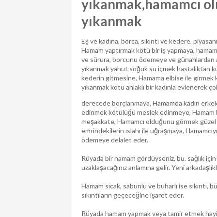
yıkanmak,hamamcı olm
yıkanmak
Eş ve kadına, borca, sıkıntı ve kedere, piyasan
Hamam yaptırmak kötü bir iş yapmaya, hamam 
ve sürura, borcunu ödemeye ve günahlardan ar
yıkanmak yahut soğuk su içmek hastalıktan k
kederin gitmesine, Hamama elbise ile girmek k
yıkanmak kötü ahlaklı bir kadınla evlenerek ço
derecede borçlanmaya, Hamamda kadın erkek 
edinmek kötülüğü meslek edinmeye, Hamam ba
meşakkate, Hamamcı olduğunu görmek güzel b
emrindekilerin ıslahı ile uğraşmaya, Hamamcı
ödemeye delalet eder.
Rüyada bir hamam gördüyseniz, bu, sağlık için
uzaklaşacağınız anlamına gelir. Yeni arkadaşlıkl
Hamam sıcak, sabunlu ve buharlı ise sıkıntı, 
sıkıntıların geçeceğine işaret eder.
Rüyada hamam yapmak veya tamir etmek hayir de