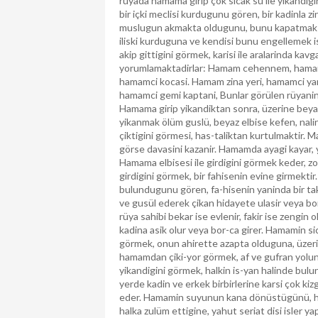
rüyada hamama girip çok sicak su ile yikandi
bir içki meclisi kurdugunu gören, bir kadinla zi
muslugun akmakta oldugunu, bunu kapatmak ist
iliski kurduguna ve kendisi bunu engellemek i
akip gittigini görmek, karisi ile aralarinda ka
yorumlamaktadirlar: Hamam cehennem, hamam
hamamci kocasi. Hamam zina yeri, hamamci ya
hamamci gemi kaptani, Bunlar görülen rüyanin 
Hamama girip yikandiktan sonra, üzerine beyaz 
yikanmak ölüm guslü, beyaz elbise kefen, nalin
çiktigini görmesi, has-taliktan kurtulmaktir.
görse davasini kazanir. Hamamda ayagi kayar, 
Hamama elbisesi ile girdigini görmek keder, 
girdigini görmek, bir fahisenin evine girmekti
bulundugunu gören, fa-hisenin yaninda bir taki
ve gusül ederek çikan hidayete ulasir veya bor
rüya sahibi bekar ise evlenir, fakir ise zengin 
kadina asik olur veya bor-ca girer. Hamamin sic
görmek, onun ahirette azapta olduguna, üzeri
hamamdan çiki-yor görmek, af ve gufran yolun
yikandigini görmek, halkin is-yan halinde bulu
yerde kadin ve erkek birbirlerine karsi çok kizg
eder. Hamamin suyunun kana dönüstügünü, her
halka zulüm ettigine, yahut seriat disi isler y