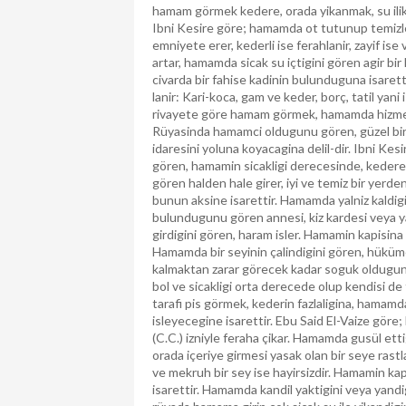
hamam görmek kedere, orada yikanmak, su ilik 
Ibni Kesire göre; hamamda ot tutunup temizle
emniyete erer, kederli ise ferahlanir, zayif ise 
artar, hamamda sicak su içtigini gören agir b
civarda bir fahise kadinin bulunduguna isarett
lanir: Kari-koca, gam ve keder, borç, tatil yani 
rivayete göre hamam görmek, hamamda hizmet e
Rüyasinda hamamci oldugunu gören, güzel bir 
idaresini yoluna koyacagina delil-dir. Ibni Kes
gören, hamamin sicakligi derecesinde, kedere 
gören halden hale girer, iyi ve temiz bir yerde
bunun aksine isarettir. Hamamda yalniz kaldigi
bulundugunu gören annesi, kiz kardesi veya ya
girdigini gören, haram isler. Hamamin kapisina 
Hamamda bir seyinin çalindigini gören, hüküme
kalmaktan zarar görecek kadar soguk oldugun
bol ve sicakligi orta derecede olup kendisi de 
tarafi pis görmek, kederin fazlaligina, hamamd
isleyecegine isarettir. Ebu Said El-Vaize göre; 
(C.C.) izniyle feraha çikar. Hamamda gusül ett
orada içeriye girmesi yasak olan bir seye rastla
ve mekruh bir sey ise hayirsizdir. Hamamin kap
isarettir. Hamamda kandil yaktigini veya yandi