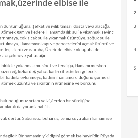
ak,üzerinde elbise ile
ın durgunluğuna, şefkat ve iyilik timsali dosta veya alacağa,
görmek gam ve kedere, Hamamda ılık su ile yıkanmak sevinç
rınmaya, çok sıcak su ile yıkanmak üzüntüye, soğuk su ile
urtulmaya, Hamammın kapı ve pencerelerini açmak üzüntü ve
eder, sıkıntı ve ıstıraba, Üzerinde elbise olduğuhalde
k acı çekmeye yahut aşırı
birlikte yokanmak musibet ve fenalığa, Hamamı mesken
zen eş, kızkardeş yahut kadın cihetinden gelecek
ir kadınla evlenmeye, kadının hamamcı olduğunu görmesi
yı görmek üzüntü ve sıkıntının gitmesine ve borcunu
 bulunduğunuz ortam ve kişilerden bir süreliğine
ar olarak da yorumlanabilir.
büyük derttir. Sabunsuz, buharsız, temiz suyu akan hamam ise
gildir. Bir hamamin yikildigini görmek ise hayirlidir. Rüyada