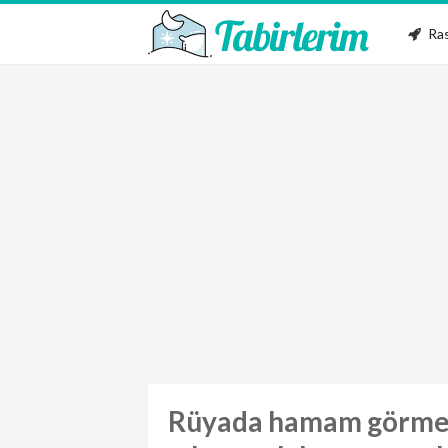
Ras
Rüyada hamam görm