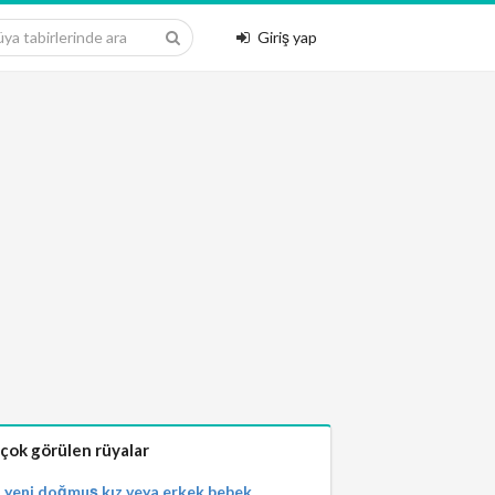
Giriş yap
 çok görülen rüyalar
yeni doğmuş kız veya erkek bebek