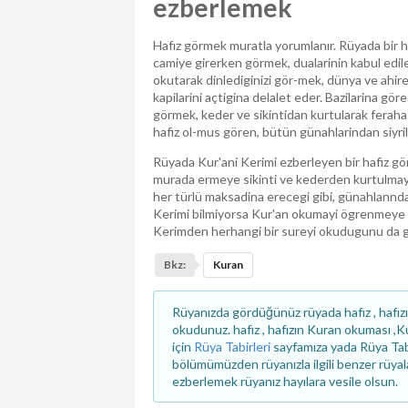
ezberlemek
Hafız görmek muratla yorumlanır. Rüyada bir h
camiye girerken görmek, dualarinin kabul edile
okutarak dinlediginizi gör-mek, dünya ve ahire
kapilarini açtigina delalet eder. Bazilarina gö
görmek, keder ve sikintidan kurtularak feraha 
hafiz ol-mus gören, bütün günahlarindan siyril
Rüyada Kur'ani Kerimi ezberleyen bir hafiz gör
murada ermeye sikinti ve kederden kurtulmaya
her türlü maksadina erecegi gibi, günahlanndan 
Kerimi bilmiyorsa Kur'an okumayi ögrenmeye ta
Kerimden herhangi bir sureyi okudugunu da gör
Bkz:
Kuran
Rüyanızda gördüğünüz rüyada hafız , hafız
okudunuz. hafız , hafızın Kuran okuması ,Ku
için
Rüya Tabirleri
sayfamıza yada Rüya Ta
bölümümüzden rüyanızla ilgili benzer rüyala
ezberlemek rüyanız hayılara vesile olsun.