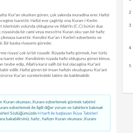
afızı Kur'an okurken gören, çok yakında muradina erer. Hafizi
cegine isarettir. Hafizi eve çagirtip ona Kuran-i Kerîm
t islerinizin yolunda olduguna ve Allah'in (C.C) bütün dua
re; rüyasinda bir cami veya mescitte Kuran oku-yan bir hafiz
çikmaya isarettir. Kendini Kur'an-i Kerîm'i ezberlemis ve
ir. Bir baska rivayete görede:
me rüyasi çok iyi bir rüyadir. Rüyada hafiz görmek, her türlü
 isaret eder. Kendisinin rüyada hafiz oldugunu gören kimse,
tevbe edip, Allah'a karsi salih bir kul olacagina Kur'ani
bir edilir. Hafizi gören bir insan hafizin okudugunu Kur'ani
ürse Kur'an sürelerindeki tabire de bakilmalidir.
ın Kuran okuması ,Kuranı ezberlemek görmek tabirini
ranı ezberlemek ile ilgili diğer yorum ve tabirlere bakmak
birleri Sözlüğümüzde
H harfi ile başlayan Rüya Tabirleri
ra bakabilirsiniz. hafız , hafızın Kuran okuması ,Kuranı