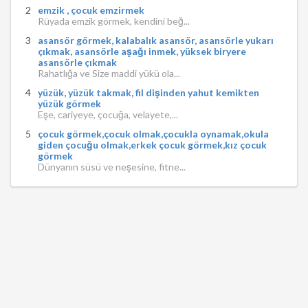
emzik , çocuk emzirmek
Rüyada emzik görmek, kendini beğ...
asansör görmek, kalabalık asansör, asansörle yukarı
çıkmak, asansörle aşağı inmek, yüksek biryere
asansörle çıkmak
Rahatlığa ve Size maddi yükü ola...
yüzük, yüzük takmak, fil dişinden yahut kemikten
yüzük görmek
Eşe, cariyeye, çocuğa, velayete,...
çocuk görmek,çocuk olmak,çocukla oynamak,okula
giden çocuğu olmak,erkek çocuk görmek,kız çocuk
görmek
Dünyanın süsü ve neşesine, fitne...