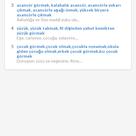
asansör görmek, kalabalık asansör, asansörle yukarı
çıkmak, asansörle aşağı inmek, yüksek biryere
asansörle çıkmak
Rahatlığa ve Size maddi yükü ola...
yüzük, yüzük takmak, fil dişinden yahut kemikten
yüzük görmek
Eşe, cariyeye, çocuğa, velayete,...
çocuk görmek,çocuk olmak,çocukla oynamak,okula
giden çocuğu olmak,erkek çocuk görmek,kız çocuk
görmek
Dünyanın süsü ve neşesine, fitne...