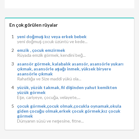
En çok görülen rüyalar
yeni doğmuş kız veya erkek bebek
yeni doğmuş çocuk üzüntü ve kede...
emzik , çocuk emzirmek
Rüyada emzik görmek, kendini beğ...
asansör görmek, kalabalık asansör, asansörle yukarı
çıkmak, asansörle aşağı inmek, yüksek biryere
asansörle çıkmak
Rahatlığa ve Size maddi yükü ola...
yüzük, yüzük takmak, fil dişinden yahut kemikten
yüzük görmek
Eşe, cariyeye, çocuğa, velayete,...
çocuk görmek,çocuk olmak,çocukla oynamak,okula
giden çocuğu olmak,erkek çocuk görmek,kız çocuk
görmek
Dünyanın süsü ve neşesine, fitne...