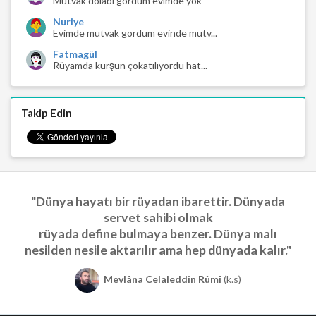
Mutvak dolabı gördüm evimde yok
Nuriye
Evimde mutvak gördüm evinde mutv...
Fatmagül
Rüyamda kurşun çokatılıyordu hat...
Takip Edin
"Dünya hayatı bir rüyadan ibarettir. Dünyada
servet sahibi olmak
rüyada define bulmaya benzer. Dünya malı
nesilden nesile aktarılır ama hep dünyada kalır."
Mevlâna Celaleddin Rûmî
(k.s)