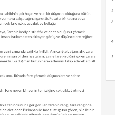
rüya sahibinin çok haşin ve hain bir düşmanı olduğuna bütün
e vurmaya çalışacağına işarettir. Fesatçı bir kadına veya
an çok fare rızka, ucuzluk ve bolluğa,
maya, Farenin kediyle sıkı fıfkı ve dost olduğunu görmek
ye, insanı istikametten alıkoyan görüş ve düşüncelere reğbet
 ayini zamanda sağlıkla ilgilidir. Ayrıca işte başarısızlık, zarar
 gören insan birden hastalanır. Evine fare girdiğini gören zarara
emektir. Bu düşman bütün hareketlerinizi takip ederek sizi alt
yacaksınız. Rüyada fare görmek, düşmanlara ve sahte
.
arardır. Fare gören kimsenin temizliğine çok dikkat etmesi
adinla tabir olunur. Eger görülen farenin rengi, fare renginde
ege delalet eder. Bir kapan ile fare tuttugunu gören, hile ile bir
rli bir sey yaptiklarini görmek, hem ömrünün hem malinin