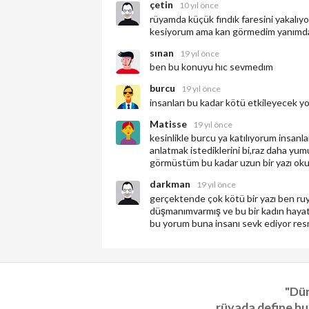
çetin
10 yıl önce
rüyamda küçük fındık faresini yakalıyo
kesiyorum ama kan görmedim yanımda
sınan
19 yıl önce
ben bu konuyu hıc sevmedım
burcu
19 yıl önce
insanları bu kadar kötü etkileyecek y
Matisse
19 yıl önce
kesinlikle burcu ya katılıyorum insanl
anlatmak istediklerini bi,raz daha yumus
görmüstüm bu kadar uzun bir yazı okudum
darkman
19 yıl önce
gerçektende çok kötü bir yazı ben ruy
düşmanımvarmış ve bu bir kadın hayat
bu yorum buna insanı sevk ediyor re
"Dün
rüyada define bu