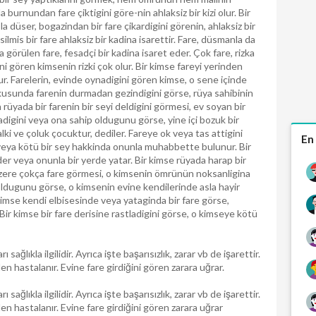
 burnundan fare çiktigini göre-nin ahlaksiz bir kizi olur. Bir
a düser, bogazindan bir fare çikardigini görenin, ahlaksiz bir
is bir fare ahlaksiz bir kadina isarettir. Fare, düsmanla da
görülen fare, fesadçi bir kadina isaret eder. Çok fare, rizka
i gören kimsenin rizki çok olur. Bir kimse fareyi yerinden
ur. Farelerin, evinde oynadigini gören kimse, o sene içinde
ykusunda farenin durmadan gezindigini görse, rüya sahibinin
üyada bir farenin bir seyi deldigini görmesi, ev soyan bir
vladigini veya ona sahip oldugunu görse, yine içi bozuk bir
halki ve çoluk çocuktur, dediler. Fareye ok veya tas attigini
En
 veya kötü bir sey hakkinda onunla muhabbette bulunur. Bir
eder veya onunla bir yerde yatar. Bir kimse rüyada harap bir
zere çokça fare görmesi, o kimsenin ömrünün noksanligina
 oldugunu görse, o kimsenin evine kendilerinde asla hayir
kimse kendi elbisesinde veya yataginda bir fare görse,
 Bir kimse bir fare derisine rastladigini görse, o kimseye kötü
sağlıkla ilgilidir. Ayrıca işte başarısızlık, zarar vb de işarettir.
en hastalanır. Evine fare girdiğini gören zarara uğrar.
sağlıkla ilgilidir. Ayrıca işte başarısızlık, zarar vb de işarettir.
den hastalanır. Evine fare girdiğini gören zarara uğrar