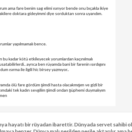
rum ama fare benim sag elimi ısırıyor bende onu bıçakla ikiye
kilere doktara gideyimmi diye sorduktan sonra uyandım.
orumlar yapılmamalı bence.
arı bu kadar kötü etkileyecek yorumlardan kaçınılmalı
atabilirlerdi.. ayrıca ben rüyamda bani bir farenin ısırdıgını
 ısırma ile ilgili hic birsey yazmıyor..
amda ölü fare gördüm şimdi hasta olacakmışım ve gizli bir
ımdaki tek kadın sevgilim şimdi ondan şüphemi duymalıyım
smen
ya hayatı bir rüyadan ibarettir. Dünyada servet sahibi 
lmaya benzer. Dünya malı nesilden nesile aktarılır ama he