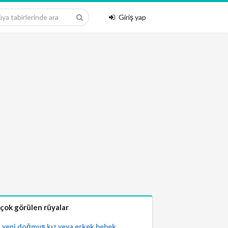
Giriş yap
 çok görülen rüyalar
yeni doğmuş kız veya erkek bebek