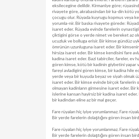
eksilecegine delildir. Kirmanîye göre; rüyasinda
rivayete göre, akrabasindan bir ka-din kötü yol
çocugu olur. Rüyada kuyrugu kopmus veya kesilm
yorumla-nir. Bir baska rivayete görede: Rüyada 
isaret eder. Rüyada evinde farelerin oynastigin
çiktigini görse o yerde nimet ve bereket az ol
ucuzluk ve bolluga erisir. Bir kimse gündüz u
ömrünün uzunluguna isaret eder. Bir kimsenin r
hirsiza isaret eder. Bir kimse kendisini fare a
kadina isaret eder. Bazi tabirciler, fareler, ev 
gören kimse, kötü bir kadinin giybetini yapar
fareyi avladigini gören kimse, bir kadina hile 
yerde veya bir kuyuda beyaz ve siyah olmak ü
isaret eder. Bir kimse evinde birçok farelerin
olmayan kadinlann girmesine isaret eder. Bir 
islerine kansan hayirsiz bir kadina isaret eder.
bir kadindan eline az bir mal geçer.
Fare rüyaları hiç iyiye yorumlanmaz. Fare rüyaları 
Bir yerde farelerin dolaştığını gören insan bird
Fare rüyaları hiç iyiye yorumlanmaz. Fare rüyaları 
Bir yerde farelerin dolaştığını gören insan bir