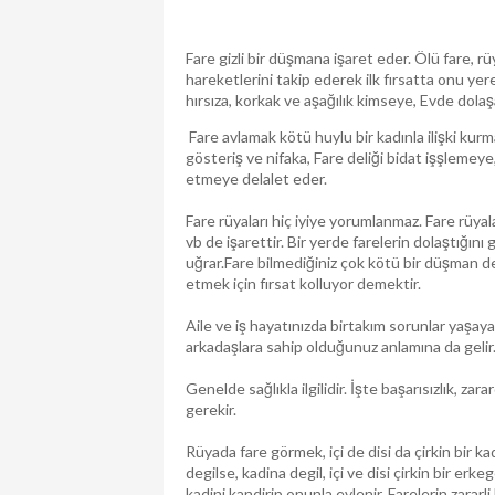
Fare gizli bir düşmana işaret eder. Ölü fare, 
hareketlerini takip ederek ilk fırsatta onu yer
hırsıza, korkak ve aşağılık kimseye, Evde dolaş
Fare avlamak kötü huylu bir kadınla ilişki kur
gösteriş ve nifaka, Fare deliği bidat işşleme
etmeye delalet eder.
Fare rüyaları hiç iyiye yorumlanmaz. Fare rüyaları
vb de işarettir. Bir yerde farelerin dolaştığını
uğrar.Fare bilmediğiniz çok kötü bir düşman d
etmek için fırsat kolluyor demektir.
Aile ve iş hayatınızda birtakım sorunlar yaşa
arkadaşlara sahip olduğunuz anlamına da gelir
Genelde sağlıkla ilgilidir. İşte başarısızlık, z
gerekir.
Rüyada fare görmek, içi de disi da çirkin bir k
degilse, kadina degil, içi ve disi çirkin bir erk
kadini kandirip onunla evlenir. Farelerin zara