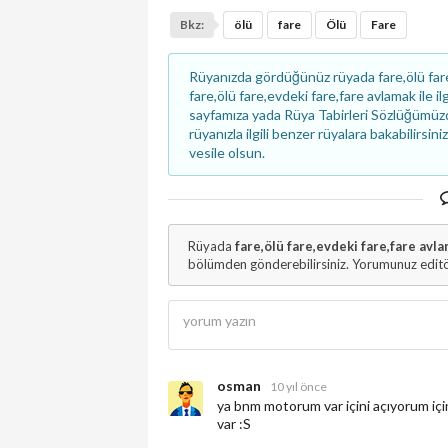
Bkz:
ölü
fare
Ölü
Fare
Rüyanızda gördüğünüz rüyada fare,ölü fare
fare,ölü fare,evdeki fare,fare avlamak ile i
sayfamıza yada Rüya Tabirleri Sözlüğümü
rüyanızla ilgili benzer rüyalara bakabilirsin
vesile olsun.
Rüyada
fare,ölü fare,evdeki fare,fare avl
bölümden gönderebilirsiniz. Yorumunuz editö
osman
10 yıl önce
ya bnm motorum var içini açıyorum için
var :S