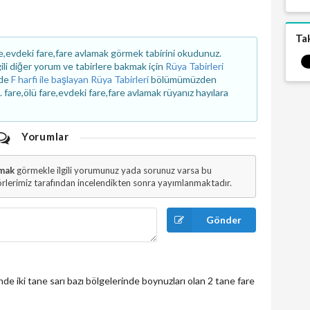
Ta
,evdeki fare,fare avlamak görmek tabirini okudunuz.
lgili diğer yorum ve tabirlere bakmak için
Rüya Tabirleri
zde
F harfi ile başlayan Rüya Tabirleri
bölümümüzden
iz. fare,ölü fare,evdeki fare,fare avlamak rüyanız hayılara
Yorumlar
amak
görmekle ilgili yorumunuz yada sorunuz varsa bu
rlerimiz tarafından incelendikten sonra yayımlanmaktadır.
Gönder
de iki tane sarı bazı bölgelerinde boynuzları olan 2 tane fare