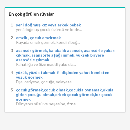
En çok görülen rüyalar
yeni doğmuş kız veya erkek bebek
yeni doğmuş çocuk üzüntü ve kede...
emzik , çocuk emzirmek
Rüyada emzik görmek, kendini beğ...
asansör görmek, kalabalık asansör, asansörle yukarı
çıkmak, asansörle aşağı inmek, yüksek biryere
asansörle çıkmak
Rahatlığa ve Size maddi yükü ola...
yüzük, yüzük takmak, fil dişinden yahut kemikten
yüzük görmek
Eşe, cariyeye, çocuğa, velayete,...
çocuk görmek,çocuk olmak,çocukla oynamak,okula
giden çocuğu olmak,erkek çocuk görmek,kız çocuk
görmek
Dünyanın süsü ve neşesine, fitne...