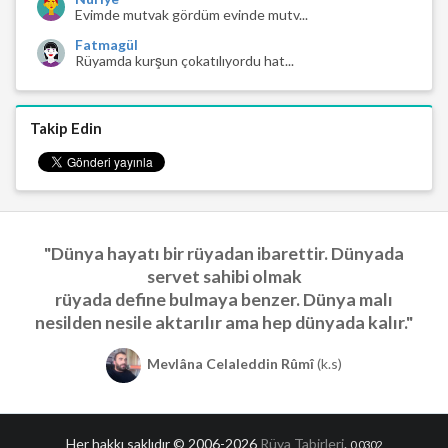
Evimde mutvak gördüm evinde mutv...
Fatmagül
Rüyamda kurşun çokatılıyordu hat...
Takip Edin
"Dünya hayatı bir rüyadan ibarettir. Dünyada
servet sahibi olmak
rüyada define bulmaya benzer. Dünya malı
nesilden nesile aktarılır ama hep dünyada kalır."
Mevlâna Celaleddin Rûmî
(k.s)
Her hakkı saklıdır © 2006-2026
Rüya Tabirleri
.
0.0302