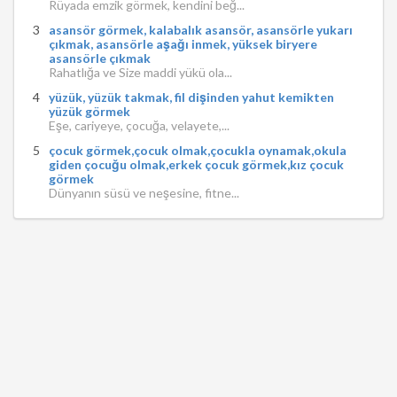
Rüyada emzik görmek, kendini beğ...
asansör görmek, kalabalık asansör, asansörle yukarı
çıkmak, asansörle aşağı inmek, yüksek biryere
asansörle çıkmak
Rahatlığa ve Size maddi yükü ola...
yüzük, yüzük takmak, fil dişinden yahut kemikten
yüzük görmek
Eşe, cariyeye, çocuğa, velayete,...
çocuk görmek,çocuk olmak,çocukla oynamak,okula
giden çocuğu olmak,erkek çocuk görmek,kız çocuk
görmek
Dünyanın süsü ve neşesine, fitne...