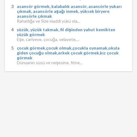
asansör görmek, kalabalık asansör, asansörle yukarı
çıkmak, asansörle aşağı inmek, yüksek biryere
asansörle çıkmak
Rahatlığa ve Size maddi yükü ola...
yüzük, yüzük takmak, fil dişinden yahut kemikten
yüzük görmek
Eşe, cariyeye, çocuğa, velayete,...
çocuk görmek,çocuk olmak,çocukla oynamak,okula
giden çocuğu olmak,erkek çocuk görmek,kız çocuk
görmek
Dünyanın süsü ve neşesine, fitne...