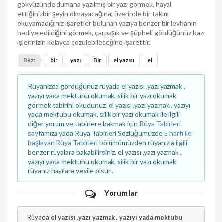
gökyüzünde dumana yazılmış bir yazı görmek, hayal
ettiğinizbir şeyin olmayacağına; üzerinde bir takım
okuyamadığınız işaretler bulunan yazıya benzer bir levhanın
hediye edildiğini görmek, çarpaşık ve şüpheli gördüğünüz bazı
işlerinizin kolayca çözülebileceğine işarettir.
Bkz:
bir
yazı
Bir
el yazısı
el
Rüyanızda gördüğünüz rüyada el yazısı ,yazı yazmak ,
yazıyı yada mektubu okumak, silik bir yazı okumak
görmek tabirini okudunuz. el yazısı ,yazı yazmak , yazıyı
yada mektubu okumak, silik bir yazı okumak ile ilgili
diğer yorum ve tabirlere bakmak için
Rüya Tabirleri
sayfamıza yada Rüya Tabirleri Sözlüğümüzde
E harfi ile
başlayan Rüya Tabirleri
bölümümüzden rüyanızla ilgili
benzer rüyalara bakabilirsiniz. el yazısı ,yazı yazmak ,
yazıyı yada mektubu okumak, silik bir yazı okumak
rüyanız hayılara vesile olsun.
Yorumlar
Rüyada
el yazısı ,yazı yazmak , yazıyı yada mektubu