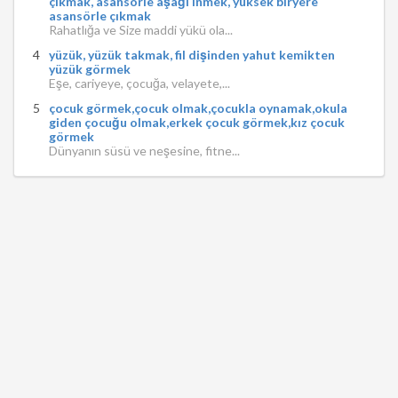
çıkmak, asansörle aşağı inmek, yüksek biryere
asansörle çıkmak
Rahatlığa ve Size maddi yükü ola...
yüzük, yüzük takmak, fil dişinden yahut kemikten
yüzük görmek
Eşe, cariyeye, çocuğa, velayete,...
çocuk görmek,çocuk olmak,çocukla oynamak,okula
giden çocuğu olmak,erkek çocuk görmek,kız çocuk
görmek
Dünyanın süsü ve neşesine, fitne...