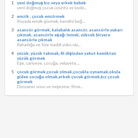
yeni doğmuş kız veya erkek bebek
yeni doğmuş çocuk üzüntü ve kede...
emzik , çocuk emzirmek
Rüyada emzik görmek, kendini beğ...
asansör görmek, kalabalık asansör, asansörle yukarı
çıkmak, asansörle aşağı inmek, yüksek biryere
asansörle çıkmak
Rahatlığa ve Size maddi yükü ola...
yüzük, yüzük takmak, fil dişinden yahut kemikten
yüzük görmek
Eşe, cariyeye, çocuğa, velayete,...
çocuk görmek,çocuk olmak,çocukla oynamak,okula
giden çocuğu olmak,erkek çocuk görmek,kız çocuk
görmek
Dünyanın süsü ve neşesine, fitne...