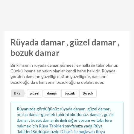
Rüyada damar , güzel damar ,
bozuk damar
Bir kimsenin rüyada damar görmesi, ev halkı ile tabir olunur.
Çünkü insana en yakın olanlar kendi hane halkıdır. Rüyada
görülen damarın güzelliği o zâtın güzelliğine, damarın
bozukluğu da o kimsenin bozukluğuna delalet eder.
Bkz:
güzel
damar
bozuk
Bozuk
Rüyanızda gördüğünüz rüyada damar , güzel damar ,
bozuk damar görmek tabirini okudunuz. damar , güzel
damar , bozuk damar ile ilgili diğer yorum ve tabirlere
bakmak için
Rüya Tabirleri
sayfamıza yada Rüya
Tabirleri Sözlüğümüzde
D harfi ile başlayan Rüya