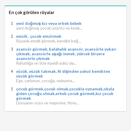
En çok görülen rüyalar
yeni doğmuş kız veya erkek bebek
yeni doğmuş çocuk üzüntü ve kede...
emzik , çocuk emzirmek
Rüyada emzik görmek, kendini beğ...
asansör görmek, kalabalık asansör, asansörle yukarı
çıkmak, asansörle aşağı inmek, yüksek biryere
asansörle çıkmak
Rahatlığa ve Size maddi yükü ola...
yüzük, yüzük takmak, fil dişinden yahut kemikten
yüzük görmek
Eşe, cariyeye, çocuğa, velayete,...
çocuk görmek,çocuk olmak,çocukla oynamak,okula
giden çocuğu olmak,erkek çocuk görmek,kız çocuk
görmek
Dünyanın süsü ve neşesine, fitne...