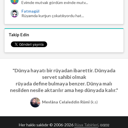
Evimde mutvak gördüm evinde mutv...
Fatmagül
Rüyamda kurşun çokatılıyordu hat...
Takip Edin
"Dünya hayatı bir rüyadan ibarettir. Dünyada
servet sahibi olmak
rüyada define bulmaya benzer. Dünya malı
nesilden nesile aktarılır ama hep dünyada kalır."
Mevlâna Celaleddin Rûmî
(k.s)
Her hakkı saklıdır © 2006-2026
Rüya Tabirleri
.
0.0232