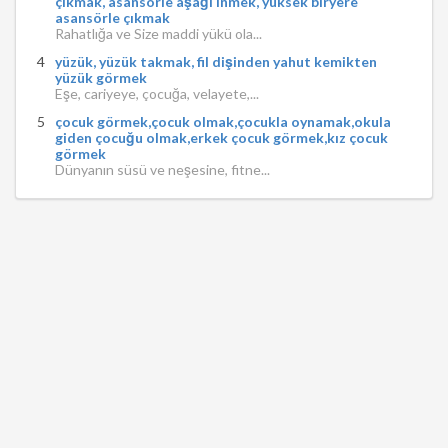
çıkmak, asansörle aşağı inmek, yüksek biryere
asansörle çıkmak
Rahatlığa ve Size maddi yükü ola...
yüzük, yüzük takmak, fil dişinden yahut kemikten
yüzük görmek
Eşe, cariyeye, çocuğa, velayete,...
çocuk görmek,çocuk olmak,çocukla oynamak,okula
giden çocuğu olmak,erkek çocuk görmek,kız çocuk
görmek
Dünyanın süsü ve neşesine, fitne...