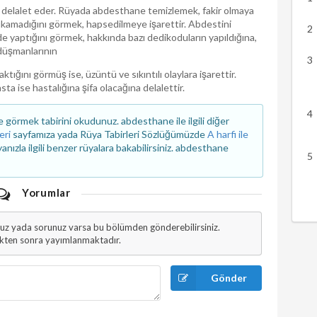
delalet eder. Rüyada abdesthane temizlemek, fakir olmaya
ıkamadığını görmek, hapsedilmeye işarettir. Abdestini
e yaptığını görmek, hakkında bazı dedikoduların yapıldığına,
düşmanlarının
tığını görmüş ise, üzüntü ve sıkıntılı olaylara işarettir.
ta ise hastalığına şifa olacağına delalettir.
örmek tabirini okudunuz. abdesthane ile ilgili diğer
eri
sayfamıza yada Rüya Tabirleri Sözlüğümüzde
A harfi ile
zla ilgili benzer rüyalara bakabilirsiniz. abdesthane
Yorumlar
uz yada sorunuz varsa bu bölümden gönderebilirsiniz.
ikten sonra yayımlanmaktadır.
Gönder