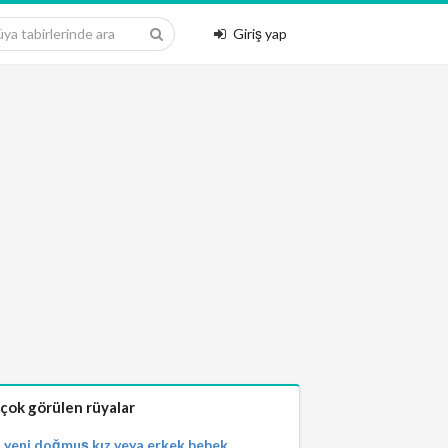
Giriş yap
 çok görülen rüyalar
yeni doğmuş kız veya erkek bebek