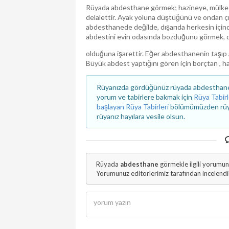
Rüyada abdesthane görmek; hazineye, mülke 
delalettir. Ayak yoluna düştüğünü ve ondan ç
abdesthanede değilde, dışarıda herkesin içind
abdestini evin odasında bozduğunu görmek, 
olduğuna işarettir. Eğer abdesthanenin taşıp ak
Büyük abdest yaptığını gören için borçtan , has
Rüyanızda gördüğünüz rüyada abdesthane g
yorum ve tabirlere bakmak için
Rüya Tabirl
başlayan Rüya Tabirleri
bölümümüzden rüyanı
rüyanız hayılara vesile olsun.
Rüyada
abdesthane
görmekle ilgili yorumun
Yorumunuz editörlerimiz tarafından incelend