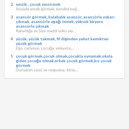
emzik , çocuk emzirmek
Rüyada emzik görmek, kendini beğ...
asansör görmek, kalabalık asansör, asansörle yukarı
çıkmak, asansörle aşağı inmek, yüksek biryere
asansörle çıkmak
Rahatlığa ve Size maddi yükü ola...
yüzük, yüzük takmak, fil dişinden yahut kemikten
yüzük görmek
Eşe, cariyeye, çocuğa, velayete,...
çocuk görmek,çocuk olmak,çocukla oynamak,okula
giden çocuğu olmak,erkek çocuk görmek,kız çocuk
görmek
Dünyanın süsü ve neşesine, fitne...