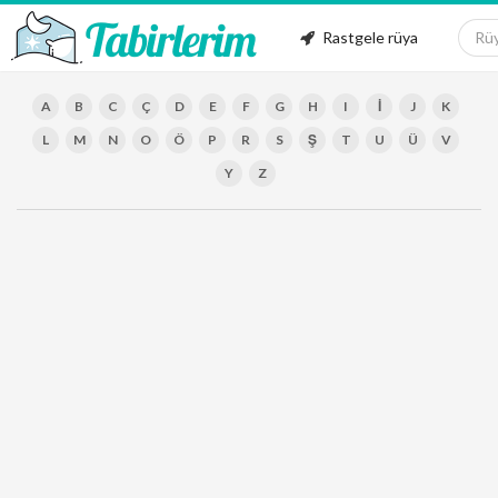
Rastgele rüya
A
B
C
Ç
D
E
F
G
H
I
İ
J
K
L
M
N
O
Ö
P
R
S
Ş
T
U
Ü
V
Y
Z